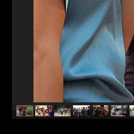
caricato da
Spettacolo Fanpage