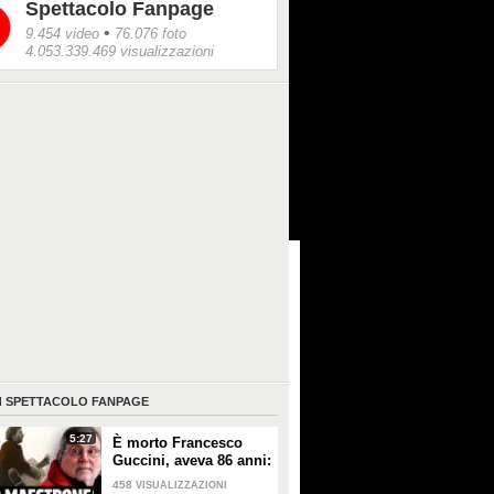
Spettacolo Fanpage
•
9.454 video
76.076 foto
4.053.339.469 visualizzazioni
I
SPETTACOLO FANPAGE
5:27
È morto Francesco
Guccini, aveva 86 anni:
è stato uno dei
458
VISUALIZZAZIONI