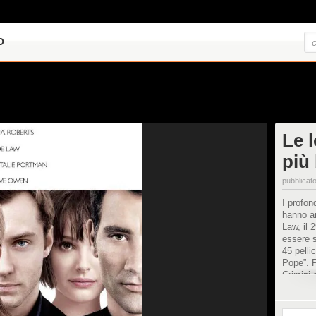
O
Le l
più 
pubblicato
I profon
hanno am
Law, il 
essere s
45 pelli
Pope”. P
Crimini 
migliori 