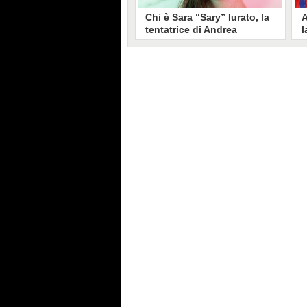
Chi è Sara “Sary” Iurato, la
A
tentatrice di Andrea
l
Petraroli a Temptation
S
Island 2026
s
Sara Iurato, soprannominata
G
“Sary”, è la tentatrice che ha fatto
l
vacillare Andrea Petraroli,
p
fidanzato di Iris De Lorenzis, a
C
Temptation Island 2026. Siciliana,
l
ha 24 anni e ha provato a mettere
o
in crisi il rapporto già precario tra
R
i due protagonisti del docu-reality
s
condotto da Filippo Bisciglia.
i
F