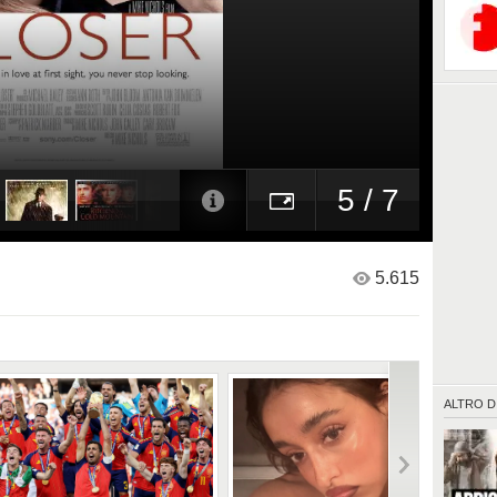
5 / 7
5.615
ALTRO D