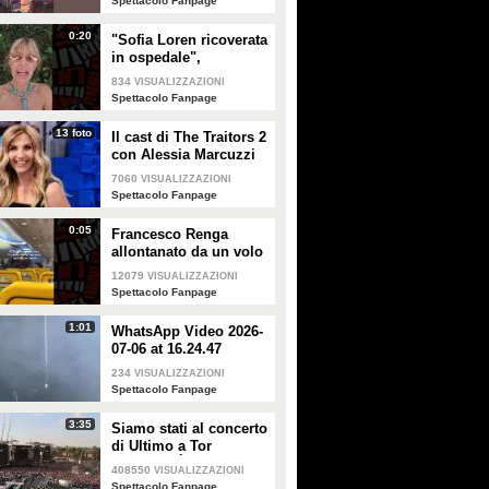
Spettacolo Fanpage
0:20
"Sofia Loren ricoverata
in ospedale",
Alessandra Mussolini
834
VISUALIZZAZIONI
smentisce: "È serena e
Spettacolo Fanpage
forte"
13 foto
Il cast di The Traitors 2
con Alessia Marcuzzi
7060
VISUALIZZAZIONI
Spettacolo Fanpage
0:05
Francesco Renga
allontanato da un volo
Ryanair dopo una
12079
VISUALIZZAZIONI
discussione con gli
Spettacolo Fanpage
steward
1:01
WhatsApp Video 2026-
07-06 at 16.24.47
234
VISUALIZZAZIONI
Spettacolo Fanpage
3:35
Siamo stati al concerto
di Ultimo a Tor
Vergata: "È il giorno
408550
VISUALIZZAZIONI
che aspettavo, questa è
Spettacolo Fanpage