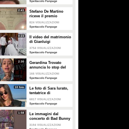
Spettacolo Fanpage
2:41
Stefano De Martino
riceve il premio
intitolato al padre
824
VISUALIZZAZIONI
Enrico
Spettacolo Fanpage
0:23
Il video del matrimonio
di Gianluigi
Donnarumma e Alessia
3754
VISUALIZZAZIONI
Elefante
Spettacolo Fanpage
2:30
Gerardina Trovato
annuncia lo stop del
tour per problemi di
166
VISUALIZZAZIONI
salute
Spettacolo Fanpage
10 foto
Le foto di Sara Iurato,
tentatrice di
Temptation Island 2026
6817
VISUALIZZAZIONI
Spettacolo Fanpage
1:58
Le immagini dal
concerto di Bad Bunny
a Milano
3194
VISUALIZZAZIONI