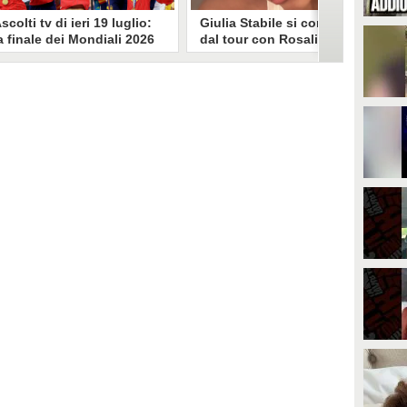
scolti tv di ieri 19 luglio:
Giulia Stabile si confessa
a finale dei Mondiali 2026
dal tour con Rosalia: "Non
pagna-Argentina
sono stata bene, costretta
travince (67.9%)
a stare chiusa in camera"
li ascolti tv di domenica 19
In giro per il mondo nel corpo di
uglio. Su Rai1 è stata trasmessa la
ballo di Rosalia, Giulia Stabile si è
artita conclusiva dei Mondiali di
lasciata andare a una confessione
alcio 2026, che ha visto trionfare
social dopo aver trascorso alcuni
a Spagna. Su Canale 5 è andato in
giorni chiusa nella sua stanza
nda un nuovo episodio di
d'hotel a causa di un malessere:
acconto di una notte. Nessuna
"La luce non arriva solo dagli
fida nell'access prime, è andata
altri. A volte è già dentro di noi".
n onda solo La Ruota della
ortuna.