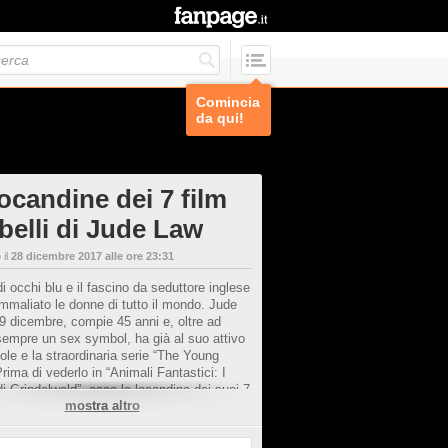
Comincia
da qui!
ocandine dei 7 film
belli di Jude Law
 il
28 dicembre 2017 alle ore 23:31
di occhi blu e il fascino da seduttore inglese
maliato le donne di tutto il mondo. Jude
29 dicembre, compie 45 anni e, oltre ad
empre un sex symbol, ha già al suo attivo
cole e la straordinaria serie “The Young
rima di vederlo in “Animali Fantastici: I
di Grindelwald”, ecco le locandine dei suoi 7
mostra altro
film.