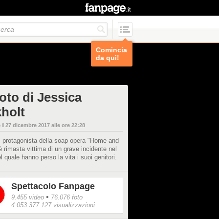
Comincia
da qui!
oto di Jessica
kholt
 il
27 dicembre 2017 alle ore 22:28
e, protagonista della soap opera "Home and
 rimasta vittima di un grave incidente nel
l quale hanno perso la vita i suoi genitori.
Spettacolo Fanpage
•
9.455 video
76.076 foto
4.053.377.127 visualizzazioni