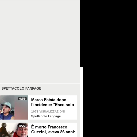
I
SPETTACOLO FANPAGE
0:59
Marco Fatata dopo
l'incidente: "Esco solo
di sera, i primi tempi
1073
VISUALIZZAZIONI
non riuscivo a
Spettacolo Fanpage
guardarmi"
5:27
È morto Francesco
Guccini, aveva 86 anni:
è stato uno dei