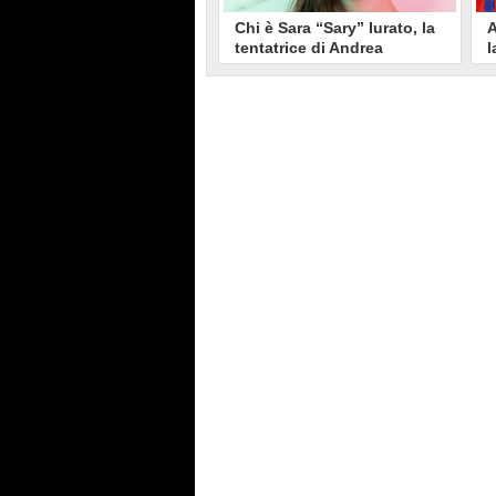
Chi è Sara “Sary” Iurato, la
A
tentatrice di Andrea
l
Petraroli a Temptation
S
Island 2026
s
Sara Iurato, soprannominata
G
“Sary”, è la tentatrice che ha fatto
l
vacillare Andrea Petraroli,
p
fidanzato di Iris De Lorenzis, a
C
Temptation Island 2026. Siciliana,
l
ha 24 anni e ha provato a mettere
o
in crisi il rapporto già precario tra
R
i due protagonisti del docu-reality
s
condotto da Filippo Bisciglia.
i
F