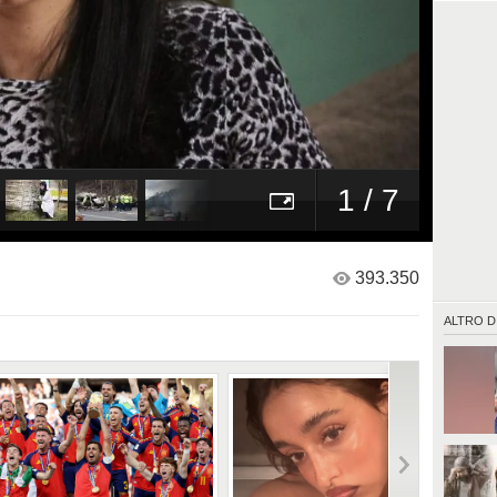
1 / 7
393.350
ALTRO D