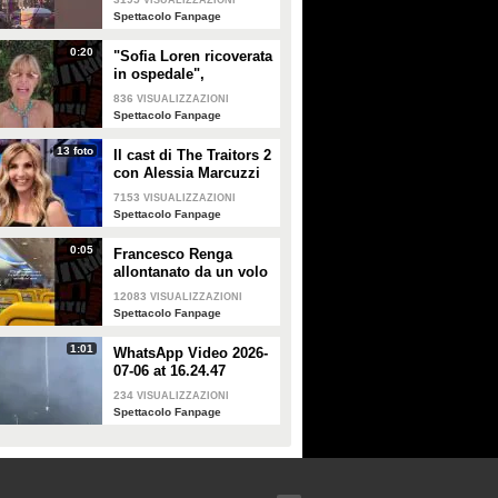
VISUALIZZAZIONI
Spettacolo Fanpage
0:20
"Sofia Loren ricoverata
in ospedale",
Alessandra Mussolini
836
VISUALIZZAZIONI
smentisce: "È serena e
Spettacolo Fanpage
forte"
13 foto
Il cast di The Traitors 2
con Alessia Marcuzzi
7153
VISUALIZZAZIONI
Spettacolo Fanpage
0:05
Francesco Renga
allontanato da un volo
Ryanair dopo una
12083
VISUALIZZAZIONI
discussione con gli
Spettacolo Fanpage
steward
1:01
WhatsApp Video 2026-
07-06 at 16.24.47
234
VISUALIZZAZIONI
Spettacolo Fanpage