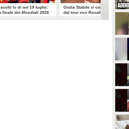
scolti tv di ieri 19 luglio:
Giulia Stabile si confessa
a finale dei Mondiali 2026
dal tour con Rosalia: "Non
pagna-Argentina
sono stata bene, costretta
travince (67.9%)
a stare chiusa in camera"
li ascolti tv di domenica 19
In giro per il mondo nel corpo di
uglio. Su Rai1 è stata trasmessa la
ballo di Rosalia, Giulia Stabile si è
artita conclusiva dei Mondiali di
lasciata andare a una confessione
alcio 2026, che ha visto trionfare
social dopo aver trascorso alcuni
a Spagna. Su Canale 5 è andato in
giorni chiusa nella sua stanza
nda un nuovo episodio di
d'hotel a causa di un malessere:
acconto di una notte. Nessuna
"La luce non arriva solo dagli
fida nell'access prime, è andata
altri. A volte è già dentro di noi".
n onda solo La Ruota della
ortuna.