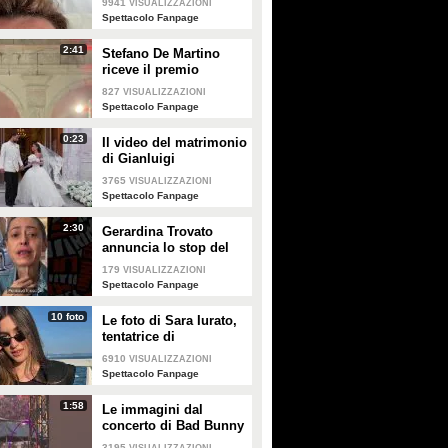
9941
VISUALIZZAZIONI
creme solari
Spettacolo Fanpage
2:41
Stefano De Martino
riceve il premio
intitolato al padre
827
VISUALIZZAZIONI
Enrico
Spettacolo Fanpage
0:23
Il video del matrimonio
di Gianluigi
Donnarumma e Alessia
3765
VISUALIZZAZIONI
Elefante
Spettacolo Fanpage
2:30
Gerardina Trovato
annuncia lo stop del
tour per problemi di
179
VISUALIZZAZIONI
salute
Spettacolo Fanpage
10 foto
Le foto di Sara Iurato,
tentatrice di
Temptation Island 2026
6910
VISUALIZZAZIONI
Spettacolo Fanpage
1:58
Le immagini dal
concerto di Bad Bunny
a Milano
3195