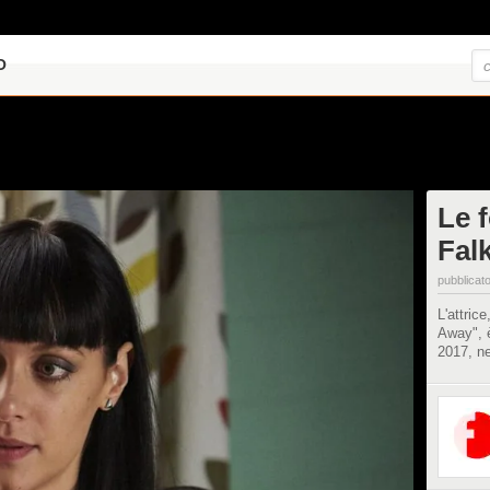
O
Le f
Fal
pubblicato
L'attric
Away", è
2017, ne