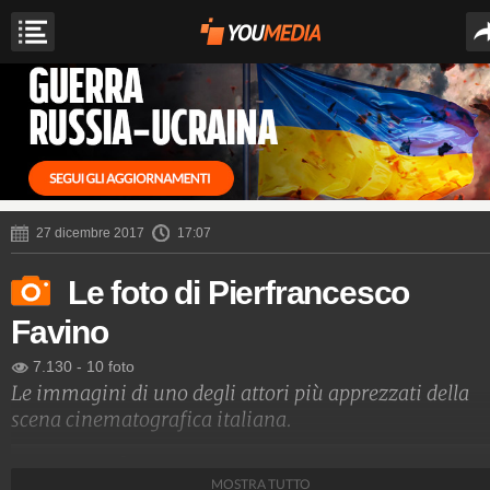
27 dicembre 2017
17:07
Le foto di Pierfrancesco
Favino
7.130
-
10 foto
Le immagini di uno degli attori più apprezzati della
scena cinematografica italiana.
Spettacolo Fanpage
MOSTRA TUTTO
4.053.351.136
-
9.454 video
-
76.076 foto