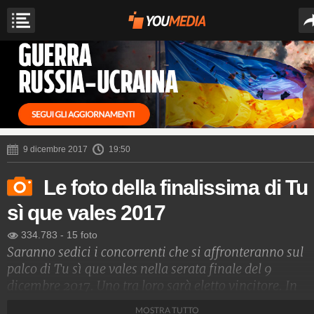
9 dicembre 2017
19:50
Le foto della finalissima di Tu
sì que vales 2017
334.783
-
15 foto
Saranno sedici i concorrenti che si affronteranno sul
palco di Tu sì que vales nella serata finale del 9
dicembre 2017. Uno tra loro sarà eletto vincitore. In
giuria restano Maria De Filippi, Mara Venier, Rudy
MOSTRA TUTTO