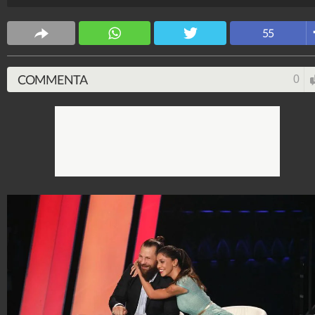
Zerbi, Gerry Scotti e Teo Mammucari. Conducono Bel
Rodriguez e Martin Castrogiovanni.
55
Spettacolo Fanpage
4.053.353.790
-
9.454 video
-
76.076 foto
COMMENTA
0