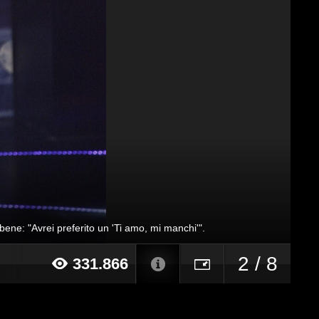
bene: "Avrei preferito un 'Ti amo, mi manchi'".
2 / 8
331.866
17 alle ore 12:21