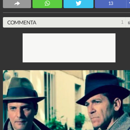
13
Spettacolo Fanpage
4.053.322.437
-
9.453 video
-
76.076 foto
COMMENTA
1