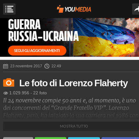
23 novembre 2017
22:49
Le foto di Lorenzo Flaherty
1.029.956
-
22 foto
Il 24 novembre compie 50 anni e, al momento, è uno
dei concorrenti del “Grande Fratello VIP”. Lorenzo
Flaherty, però, ha iniziato la sua carriera nel 1986 con
un horror diretto dal grande Lamberto Bava e, finora,
MOSTRA TUTTO
girato 20 pellicole per il cinema e 28 tra serie e film tv,
tra cui “Incantesimo”, “Distretto di polizia” e “R.I.S.”