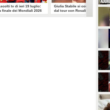
scolti tv di ieri 19 luglio:
Giulia Stabile si confessa
a finale dei Mondiali 2026
dal tour con Rosalia: "Non
pagna-Argentina
sono stata bene, costretta
travince (67.9%)
a stare chiusa in camera"
li ascolti tv di domenica 19
In giro per il mondo nel corpo di
uglio. Su Rai1 è stata trasmessa la
ballo di Rosalia, Giulia Stabile si è
artita conclusiva dei Mondiali di
lasciata andare a una confessione
alcio 2026, che ha visto trionfare
social dopo aver trascorso alcuni
a Spagna. Su Canale 5 è andato in
giorni chiusa nella sua stanza
nda un nuovo episodio di
d'hotel a causa di un malessere:
acconto di una notte. Nessuna
"La luce non arriva solo dagli
fida nell'access prime, è andata
altri. A volte è già dentro di noi".
n onda solo La Ruota della
ortuna.