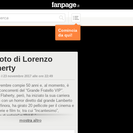
Comincia
da qui!
foto di Lorenzo
herty
 il
23 novembre 2017 alle ore 22:49
ovembre compie 50 anni e, al momento, è
concorrenti del “Grande Fratello VIP”.
Flaherty, però, ha iniziato la sua carriera
 con un horror diretto dal grande Lamberto
finora, ha girato 20 pellicole per il cinema e
erie e film tv, tra cui “Incantesimo”,
o di polizia” e “R.I.S.”.
mostra altro