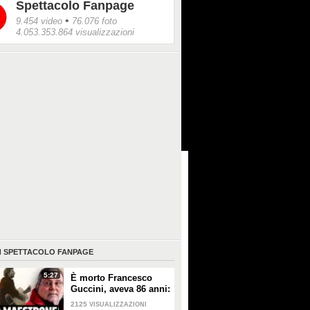
Spettacolo Fanpage
•
9.454 video
76.076 foto
4.053.353.864 visualizzazioni
I
SPETTACOLO FANPAGE
5:27
È morto Francesco
Guccini, aveva 86 anni:
è stato uno dei
2125
VISUALIZZAZIONI