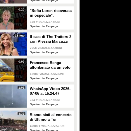
Spettacolo Fanpage
0:20
"Sofia Loren ricoverata
in ospedale",
Alessandra Mussolini
835
VISUALIZZAZIONI
smentisce: "È serena e
Spettacolo Fanpage
forte"
13 foto
Il cast di The Traitors 2
con Alessia Marcuzzi
7065
VISUALIZZAZIONI
Spettacolo Fanpage
0:05
Francesco Renga
allontanato da un volo
Ryanair dopo una
12080
VISUALIZZAZIONI
discussione con gli
Spettacolo Fanpage
steward
1:01
WhatsApp Video 2026-
07-06 at 16.24.47
234
VISUALIZZAZIONI
Spettacolo Fanpage
3:35
Siamo stati al concerto
di Ultimo a Tor
Vergata: "È il giorno
409001
VISUALIZZAZIONI
che aspettavo, questa è
Spettacolo Fanpage