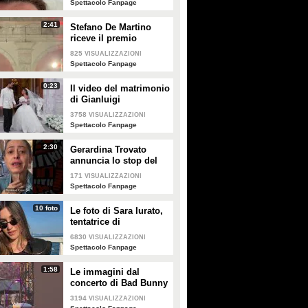
Spettacolo Fanpage
2:41
Stefano De Martino
riceve il premio
intitolato al padre
825
VISUALIZZAZIONI
Enrico
Spettacolo Fanpage
0:23
Il video del matrimonio
di Gianluigi
Donnarumma e Alessia
3758
VISUALIZZAZIONI
Elefante
Spettacolo Fanpage
2:30
Gerardina Trovato
annuncia lo stop del
tour per problemi di
171
VISUALIZZAZIONI
salute
Spettacolo Fanpage
10 foto
Le foto di Sara Iurato,
tentatrice di
Temptation Island 2026
6830
VISUALIZZAZIONI
Spettacolo Fanpage
1:58
Le immagini dal
concerto di Bad Bunny
a Milano
3194
VISUALIZZAZIONI