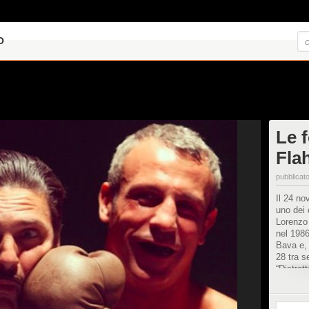
O
Le 
Fla
pubblicato
Il 24 n
uno dei 
Lorenzo 
nel 1986
Bava e, 
28 tra s
“Distrett