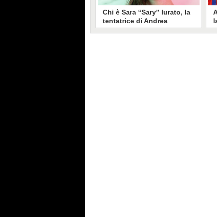
Chi è Sara “Sary” Iurato, la
A
tentatrice di Andrea
l
Petraroli a Temptation
S
Island 2026
s
Sara Iurato, soprannominata
G
“Sary”, è la tentatrice che ha fatto
l
vacillare Andrea Petraroli,
p
fidanzato di Iris De Lorenzis, a
C
Temptation Island 2026. Siciliana,
l
ha 24 anni e ha provato a mettere
o
in crisi il rapporto già precario tra
R
i due protagonisti del docu-reality
s
condotto da Filippo Bisciglia.
i
F