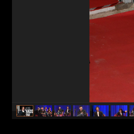
caricato da
Spettacolo Fanpage