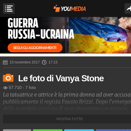
15 novembre 2017
17:15
Le foto di Vanya Stone
57.710
-
7 foto
La tatuatrice e attrice è la prima donna ad aver accusa
pubblicamente il regista Fausto Brizzi. Dopo l'emerge
dello scandalo sostiene di aver presentato un esposto,
ma di essere stata fermata dai Carabinieri che, in
MOSTRA TUTTO
assenza di prove, non poterono agire.