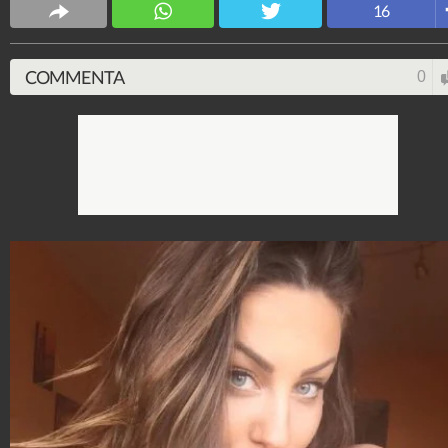
Spettacolo Fanpage
16
4.053.403.657
-
9.455 video
-
76.076 foto
COMMENTA
0