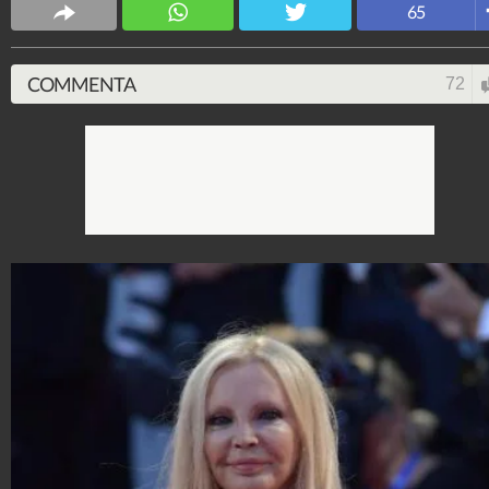
65
4.053.353.301
-
9.454 video
-
76.076 foto
COMMENTA
72