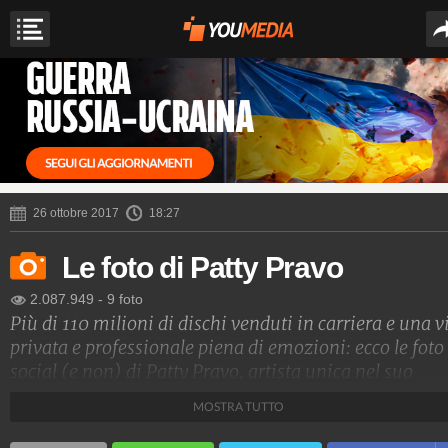
26 ottobre 2017
18:27
Le foto di Patty Pravo
2.087.949
-
9 foto
Più di 110 milioni di dischi venduti in carriera e una v
privata e professionale piena di emozioni: ecco le foto
social (e non) di Patty Pravo, artista unica nel suo
genere.
MOSTRA TUTTO
Spettacolo Fanpage