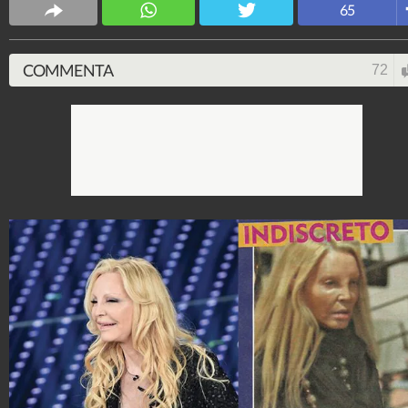
65
4.053.397.156
-
9.455 video
-
76.076 foto
COMMENTA
72