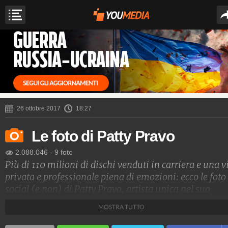
26 ottobre 2017
18:27
Le foto di Patty Pravo
2.088.046
-
9 foto
Più di 110 milioni di dischi venduti in carriera e una v
privata e professionale piena di emozioni: ecco le foto
social (e non) di Patty Pravo, artista unica nel suo
genere.
MOSTRA TUTTO
Spettacolo Fanpage