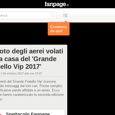
Comincia
da qui!
oto degli aerei volati
la casa del 'Grande
ello Vip 2017'
 il
16 ottobre 2017 alle ore 17:27
renti del 'Grande Fratello Vip' ricevono
ei messaggi dai loro cari. Poche semplici
ficative parole affidate a un aereo. Ecco
he hanno caratterizzato la seconda edizione
ty.
Spettacolo Fanpage