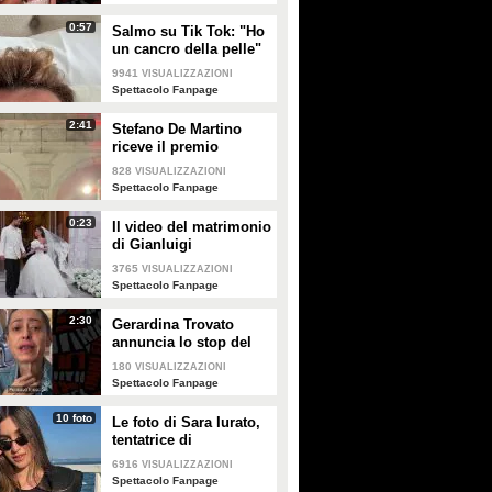
0:57
Salmo su Tik Tok: "Ho
un cancro della pelle"
e apre al dibattito sulle
9941
VISUALIZZAZIONI
creme solari
Spettacolo Fanpage
2:41
Stefano De Martino
riceve il premio
intitolato al padre
828
VISUALIZZAZIONI
Enrico
Spettacolo Fanpage
0:23
Il video del matrimonio
di Gianluigi
Donnarumma e Alessia
3765
VISUALIZZAZIONI
Elefante
Spettacolo Fanpage
2:30
Gerardina Trovato
annuncia lo stop del
tour per problemi di
180
VISUALIZZAZIONI
salute
Spettacolo Fanpage
10 foto
Le foto di Sara Iurato,
tentatrice di
Temptation Island 2026
6916
VISUALIZZAZIONI
Spettacolo Fanpage