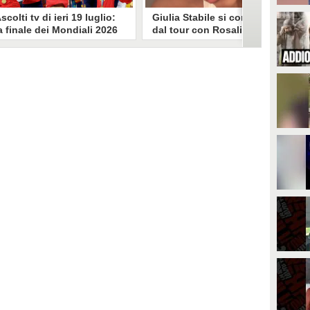
scolti tv di ieri 19 luglio:
Giulia Stabile si confessa
a finale dei Mondiali 2026
dal tour con Rosalia: "Non
pagna-Argentina
sono stata bene, costretta
travince (67.9%)
a stare chiusa in camera"
li ascolti tv di domenica 19
In giro per il mondo nel corpo di
uglio. Su Rai1 è stata trasmessa la
ballo di Rosalia, Giulia Stabile si è
artita conclusiva dei Mondiali di
lasciata andare a una confessione
alcio 2026, che ha visto trionfare
social dopo aver trascorso alcuni
a Spagna. Su Canale 5 è andato in
giorni chiusa nella sua stanza
nda un nuovo episodio di
d'hotel a causa di un malessere:
acconto di una notte. Nessuna
"La luce non arriva solo dagli
fida nell'access prime, è andata
altri. A volte è già dentro di noi".
n onda solo La Ruota della
ortuna.