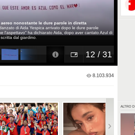
 aereo nonostante le dure parole in diretta
idanzato di Aida Yespica arrivato dopo le dure parole
me l'aspettavo" ha dichiarato Aida, dopo aver cantato Azul di
scritta dal giardino.
12 / 31
8.103.934
ALTRO D