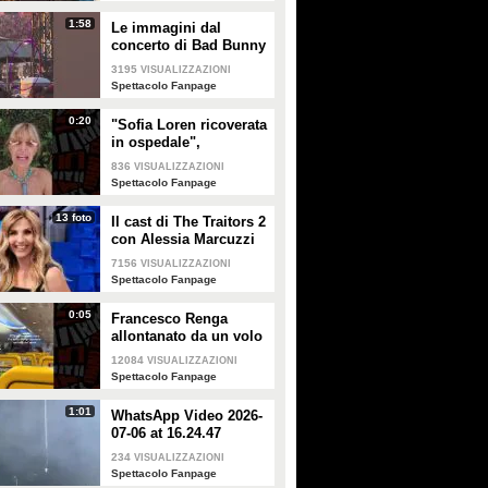
1:58
Le immagini dal
concerto di Bad Bunny
a Milano
3195
VISUALIZZAZIONI
Spettacolo Fanpage
0:20
"Sofia Loren ricoverata
in ospedale",
Alessandra Mussolini
836
VISUALIZZAZIONI
smentisce: "È serena e
Spettacolo Fanpage
forte"
13 foto
Il cast di The Traitors 2
con Alessia Marcuzzi
7156
VISUALIZZAZIONI
Spettacolo Fanpage
0:05
Francesco Renga
allontanato da un volo
Ryanair dopo una
12084
VISUALIZZAZIONI
discussione con gli
Spettacolo Fanpage
steward
1:01
WhatsApp Video 2026-
07-06 at 16.24.47
234
VISUALIZZAZIONI
Spettacolo Fanpage