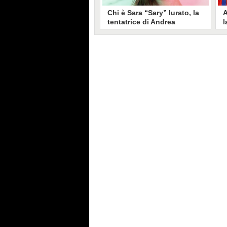
Chi è Sara “Sary” Iurato, la
A
tentatrice di Andrea
l
Petraroli a Temptation
S
Island 2026
s
Sara Iurato, soprannominata
G
“Sary”, è la tentatrice che ha fatto
l
vacillare Andrea Petraroli,
p
fidanzato di Iris De Lorenzis, a
C
Temptation Island 2026. Siciliana,
l
ha 24 anni e ha provato a mettere
o
in crisi il rapporto già precario tra
R
i due protagonisti del docu-reality
s
condotto da Filippo Bisciglia.
i
F