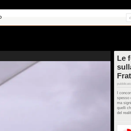
O
Le f
sul
Frat
pubblicato
I concor
spesso d
ma signi
quelli c
del reali