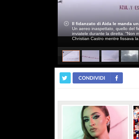
Il fidanzato di Aida le manda un
Un aereo inaspettato, quello del f
inviatele durante la diretta. "Non 
Christian Castro mentre fissava la 
CONDIVIDI