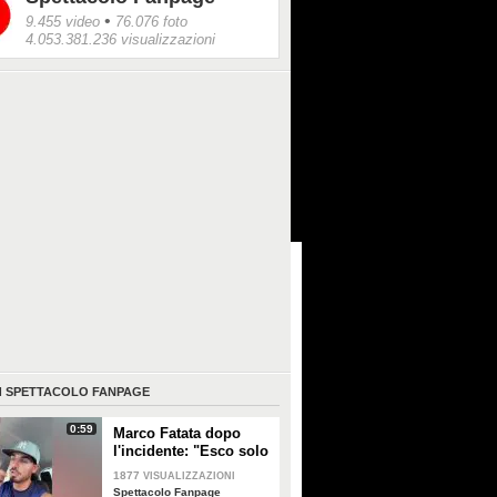
•
9.455 video
76.076 foto
4.053.381.236 visualizzazioni
I
SPETTACOLO FANPAGE
0:59
Marco Fatata dopo
l'incidente: "Esco solo
di sera, i primi tempi
1877
VISUALIZZAZIONI
non riuscivo a
Spettacolo Fanpage