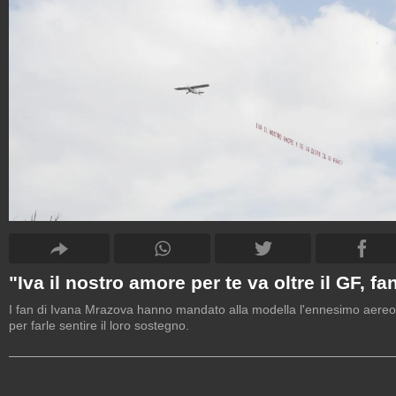
"Iva il nostro amore per te va oltre il GF, fa
I fan di Ivana Mrazova hanno mandato alla modella l'ennesimo aereo
per farle sentire il loro sostegno.