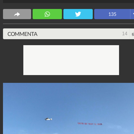
Spettacolo Fanpage
135
4.053.389.626
-
9.455 video
-
76.076 foto
COMMENTA
14