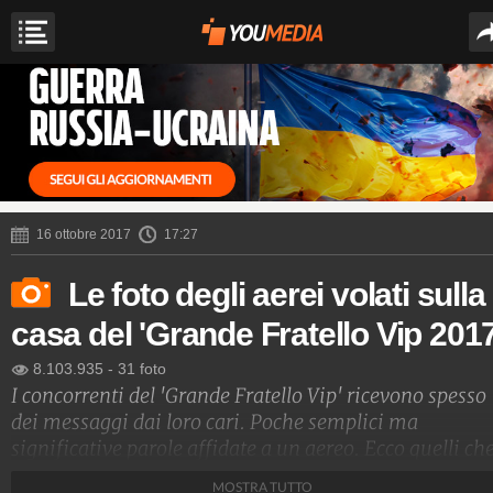
16 ottobre 2017
17:27
Le foto degli aerei volati sulla
casa del 'Grande Fratello Vip 2017
8.103.935
-
31 foto
I concorrenti del 'Grande Fratello Vip' ricevono spesso
dei messaggi dai loro cari. Poche semplici ma
significative parole affidate a un aereo. Ecco quelli ch
hanno caratterizzato la seconda edizione del reality.
MOSTRA TUTTO