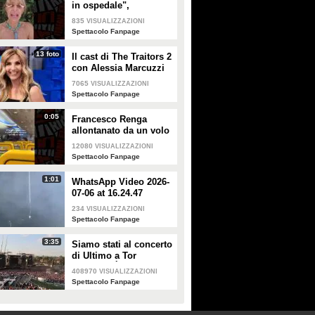
in ospedale",
Alessandra Mussolini
835
VISUALIZZAZIONI
smentisce: "È serena e
Spettacolo Fanpage
forte"
13 foto
Il cast di The Traitors 2
con Alessia Marcuzzi
7065
VISUALIZZAZIONI
Spettacolo Fanpage
0:05
Francesco Renga
allontanato da un volo
Ryanair dopo una
12080
VISUALIZZAZIONI
discussione con gli
Spettacolo Fanpage
steward
1:01
WhatsApp Video 2026-
07-06 at 16.24.47
234
VISUALIZZAZIONI
Spettacolo Fanpage
3:35
Siamo stati al concerto
di Ultimo a Tor
Vergata: "È il giorno
408970
VISUALIZZAZIONI
che aspettavo, questa è
Spettacolo Fanpage
la favola"