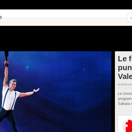
O
Le f
pun
Val
pubblicato
Le immag
program
Sakara e