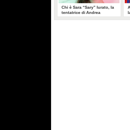
Chi è Sara “Sary” Iurato, la
A
tentatrice di Andrea
l
Petraroli a Temptation
S
Island 2026
s
Sara Iurato, soprannominata
G
“Sary”, è la tentatrice che ha fatto
l
vacillare Andrea Petraroli,
p
fidanzato di Iris De Lorenzis, a
C
Temptation Island 2026. Siciliana,
l
ha 24 anni e ha provato a mettere
o
in crisi il rapporto già precario tra
R
i due protagonisti del docu-reality
s
condotto da Filippo Bisciglia.
i
F