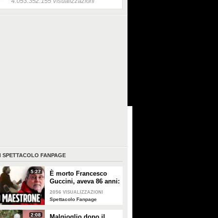
4.053.352.155 visualizzazioni
I
SPETTACOLO FANPAGE
5:27
È morto Francesco
Guccini, aveva 86 anni:
è stato uno dei
2056
VISUALIZZAZIONI
cantautori più
Spettacolo Fanpage
importanti di sempre
2:08
Malgioglio dopo il