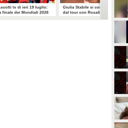
scolti tv di ieri 19 luglio:
Giulia Stabile si confessa
a finale dei Mondiali 2026
dal tour con Rosalia: "Non
pagna-Argentina
sono stata bene, costretta
travince (67.9%)
a stare chiusa in camera"
li ascolti tv di domenica 19
In giro per il mondo nel corpo di
uglio. Su Rai1 è stata trasmessa la
ballo di Rosalia, Giulia Stabile si è
artita conclusiva dei Mondiali di
lasciata andare a una confessione
alcio 2026, che ha visto trionfare
social dopo aver trascorso alcuni
a Spagna. Su Canale 5 è andato in
giorni chiusa nella sua stanza
nda un nuovo episodio di
d'hotel a causa di un malessere:
acconto di una notte. Nessuna
"La luce non arriva solo dagli
fida nell'access prime, è andata
altri. A volte è già dentro di noi".
n onda solo La Ruota della
ortuna.