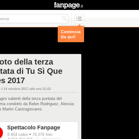
Comincia
da qui!
oto della terza
tata di Tu Sì Que
es 2017
 il
14 ottobre 2017 alle ore 21:02
ini salienti della terza puntata del
ma condotto da Belen Rodriguez, Alessia
 Martin Castrogiovanni.
Spettacolo Fanpage
•
9.454 video
76.076 foto