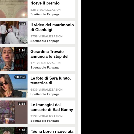
riceve il premio
intitolato al padre
825
VISUALIZZAZIONI
Enrico
Spettacolo Fanpage
0:23
Il video del matrimonio
di Gianluigi
Donnarumma e Alessia
3758
VISUALIZZAZIONI
Elefante
Spettacolo Fanpage
2:30
Gerardina Trovato
annuncia lo stop del
tour per problemi di
171
VISUALIZZAZIONI
salute
Spettacolo Fanpage
10 foto
Le foto di Sara Iurato,
tentatrice di
Temptation Island 2026
6830
VISUALIZZAZIONI
Spettacolo Fanpage
1:58
Le immagini dal
concerto di Bad Bunny
a Milano
3194
VISUALIZZAZIONI
Spettacolo Fanpage
0:20
"Sofia Loren ricoverata