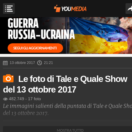
13 ottobre 2017
21:21
Le foto di Tale e Quale Show
del 13 ottobre 2017
482.749
-
17 foto
Le immagini salienti della puntata di Tale e Quale S
del 13 ottobre 2017.
Spettacolo Fanpage
MOSTRA TUTTO
4.053.334.239
-
9.453 video
-
76.076 foto