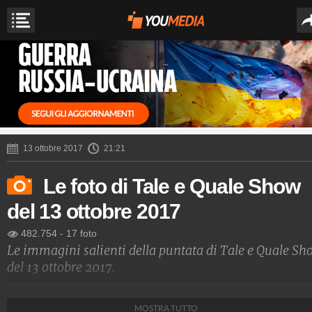
13 ottobre 2017
21:21
Le foto di Tale e Quale Show
del 13 ottobre 2017
482.754
-
17 foto
Le immagini salienti della puntata di Tale e Quale S
del 13 ottobre 2017.
Spettacolo Fanpage
MOSTRA TUTTO
4.053.390.519
-
9.455 video
-
76.076 foto