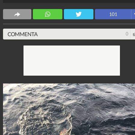
nome del nipotino Santiago.
Spettacolo Fanpage
101
4.053.365.398
-
9.454 video
-
76.076 foto
COMMENTA
0