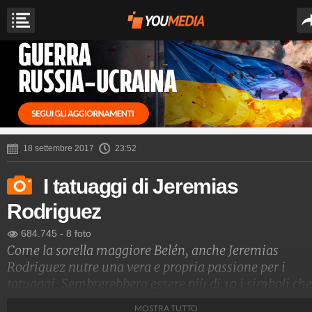
18 settembre 2017
23:52
I tatuaggi di Jeremias
Rodriguez
684.745
-
8 foto
Come la sorella maggiore Belén, anche Jeremias
Rodriguez nutre una vera e propria passione per i
tatuaggi. Sembrerebbero essere più di 10 i simboli che
l'argentino si è fatto incidere sul corpo, compreso il
MOSTRA TUTTO