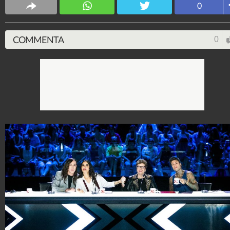
0
4.053.390.519
-
9.455 video
-
76.076 foto
COMMENTA
0