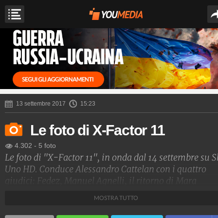
13 settembre 2017
15:23
Le foto di X-Factor 11
4.302
-
5 foto
Le foto di "X-Factor 11", in onda dal 14 settembre su S
Uno HD. Conduce Alessandro Cattelan con i quattro
giudici: Fedez, Manuel Agnelli, il ritorno di Mara
Maionchi e la new entry Levante.
MOSTRA TUTTO
Spettacolo Fanpage