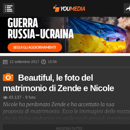
12 settembre 2017
15:56
Beautiful, le foto del
matrimonio di Zende e Nicole
43.137
-
9 foto
Nicole ha perdonato Zende e ha accettato la sua
proposta di matrimonio. Ecco le immagini delle nozze
che in Italia andranno in onda negli episodi trasmessi
dal 18 al 23 settembre 2017.
MOSTRA TUTTO