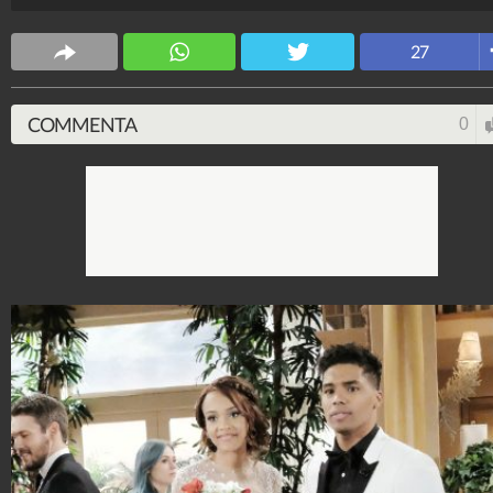
Spettacolo Fanpage
27
4.053.354.673
-
9.454 video
-
76.076 foto
COMMENTA
0