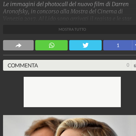
Le immagini del photocall del nuovo film di Darren
Aronofsky, in concorso alla Mostra del Cinema di
Venezia 2017. Al Lido sono arrivati il regista e le star
Jennifer Lawrence, Javier Bardem e Michelle Pfeiffer.
MOSTRA TUTTO
Spettacolo Fanpage
1
4.053.376.121
-
9.455 video
-
76.076 foto
COMMENTA
0