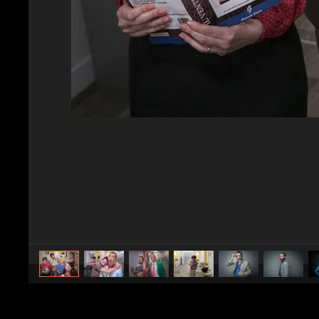
caricato da
Spettacolo Fanpage