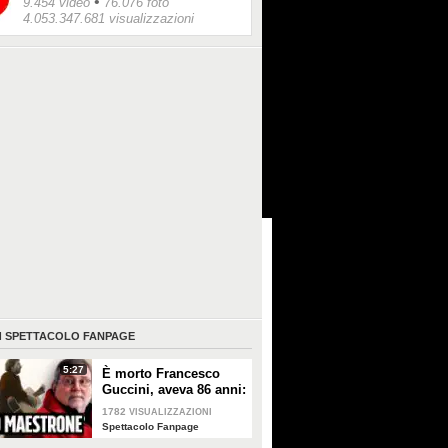
•
9.454 video
76.076 foto
4.053.347.681 visualizzazioni
I
SPETTACOLO FANPAGE
5:27
È morto Francesco
Guccini, aveva 86 anni:
è stato uno dei
1782
VISUALIZZAZIONI
cantautori più
Spettacolo Fanpage
importanti di sempre