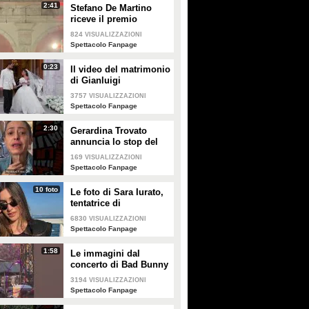
2:41
Stefano De Martino
riceve il premio
intitolato al padre
824
VISUALIZZAZIONI
Enrico
Spettacolo Fanpage
0:23
Il video del matrimonio
di Gianluigi
Donnarumma e Alessia
3757
VISUALIZZAZIONI
Elefante
Spettacolo Fanpage
2:30
Gerardina Trovato
annuncia lo stop del
tour per problemi di
169
VISUALIZZAZIONI
salute
Spettacolo Fanpage
10 foto
Le foto di Sara Iurato,
tentatrice di
Temptation Island 2026
6830
VISUALIZZAZIONI
Spettacolo Fanpage
1:58
Le immagini dal
concerto di Bad Bunny
a Milano
3194
VISUALIZZAZIONI
Spettacolo Fanpage