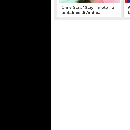
Chi è Sara “Sary” Iurato, la
A
tentatrice di Andrea
l
Petraroli a Temptation
S
Island 2026
s
Sara Iurato, soprannominata
G
“Sary”, è la tentatrice che ha fatto
l
vacillare Andrea Petraroli,
p
fidanzato di Iris De Lorenzis, a
C
Temptation Island 2026. Siciliana,
l
ha 24 anni e ha provato a mettere
o
in crisi il rapporto già precario tra
R
i due protagonisti del docu-reality
s
condotto da Filippo Bisciglia.
i
F