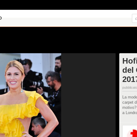
O
Hofi
del
201
pubblicato
La model
carpet d
motivo?
a Londra