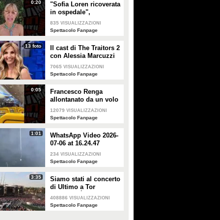
0:20
"Sofia Loren ricoverata
in ospedale",
Alessandra Mussolini
835
VISUALIZZAZIONI
smentisce: "È serena e
Spettacolo Fanpage
forte"
13 foto
Il cast di The Traitors 2
con Alessia Marcuzzi
7065
VISUALIZZAZIONI
Spettacolo Fanpage
0:05
Francesco Renga
allontanato da un volo
Ryanair dopo una
12079
VISUALIZZAZIONI
discussione con gli
Spettacolo Fanpage
steward
1:01
WhatsApp Video 2026-
07-06 at 16.24.47
234
VISUALIZZAZIONI
Spettacolo Fanpage
3:35
Siamo stati al concerto
di Ultimo a Tor
Vergata: "È il giorno
408886
VISUALIZZAZIONI
che aspettavo, questa è
Spettacolo Fanpage
la favola"