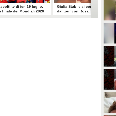
scolti tv di ieri 19 luglio:
Giulia Stabile si confessa
a finale dei Mondiali 2026
dal tour con Rosalia: "Non
pagna-Argentina
sono stata bene, costretta
travince (67.9%)
a stare chiusa in camera"
li ascolti tv di domenica 19
In giro per il mondo nel corpo di
uglio. Su Rai1 è stata trasmessa la
ballo di Rosalia, Giulia Stabile si è
artita conclusiva dei Mondiali di
lasciata andare a una confessione
alcio 2026, che ha visto trionfare
social dopo aver trascorso alcuni
a Spagna. Su Canale 5 è andato in
giorni chiusa nella sua stanza
nda un nuovo episodio di
d'hotel a causa di un malessere:
acconto di una notte. Nessuna
"La luce non arriva solo dagli
fida nell'access prime, è andata
altri. A volte è già dentro di noi".
n onda solo La Ruota della
ortuna.