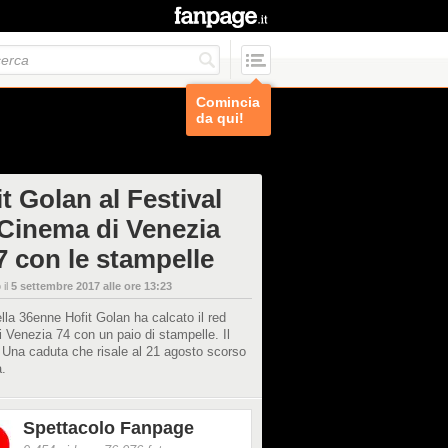
Comincia
da qui!
t Golan al Festival
 Cinema di Venezia
7 con le stampelle
 il
5 settembre 2017 alle ore 13:23
la 36enne Hofit Golan ha calcato il red
i Venezia 74 con un paio di stampelle. Il
 Una caduta che risale al 21 agosto scorso
.
Spettacolo Fanpage