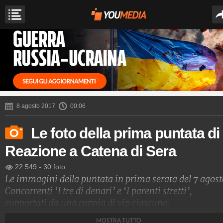
8 agosto 2017
00:06
Le foto della prima puntata di
Reazione a Catena di Sera
22.549
-
30 foto
Le immagini della puntata in prima serata del 7 agost
Concorrenti ‘I tre di denari’ e ‘I parenti stretti’,
supportati da una coppia di vip ciascuno:
rispettivamente da Lorella Cuccarini e Teo Teocoli e d
MOSTRA TUTTO