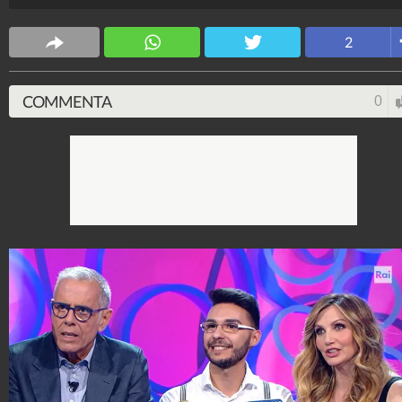
Francesco Paolantoni e Francesca Fialdini.
Spettacolo Fanpage
2
4.053.363.086
-
9.454 video
-
76.076 foto
COMMENTA
0