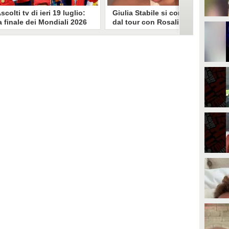
scolti tv di ieri 19 luglio:
Giulia Stabile si confessa
a finale dei Mondiali 2026
dal tour con Rosalia: "Non
pagna-Argentina
sono stata bene, costretta
travince (67.9%)
a stare chiusa in camera"
li ascolti tv di domenica 19
In giro per il mondo nel corpo di
uglio. Su Rai1 è stata trasmessa la
ballo di Rosalia, Giulia Stabile si è
artita conclusiva dei Mondiali di
lasciata andare a una confessione
alcio 2026, che ha visto trionfare
social dopo aver trascorso alcuni
a Spagna. Su Canale 5 è andato in
giorni chiusa nella sua stanza
nda un nuovo episodio di
d'hotel a causa di un malessere:
acconto di una notte. Nessuna
"La luce non arriva solo dagli
fida nell'access prime, è andata
altri. A volte è già dentro di noi".
n onda solo La Ruota della
ortuna.