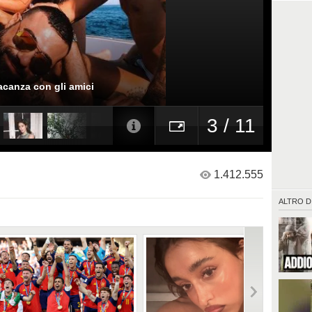
acanza con gli amici
3 / 11
1.412.555
ALTRO D