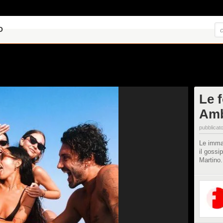
O
Le f
Amb
pubblicato
Le immag
il gossi
Martino.