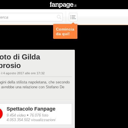
Comincia
da qui!
oto di Gilda
rosio
 il
4 agosto 2017 alle ore 17:32
ini della stilista napoletana, che secondo
p avrebbe una relazione con Stefano De
Spettacolo Fanpage
•
9.454 video
76.076 foto
4.053.354.502 visualizzazioni