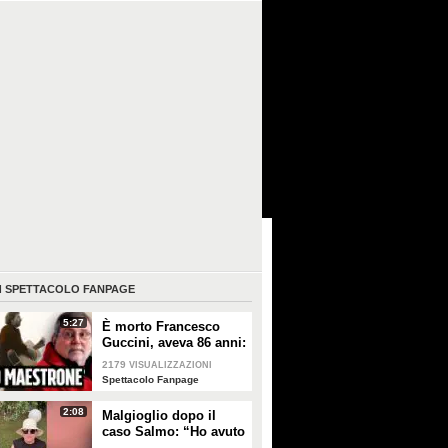
I
SPETTACOLO FANPAGE
5:27
È morto Francesco
Guccini, aveva 86 anni:
è stato uno dei
2179
VISUALIZZAZIONI
cantautori più
Spettacolo Fanpage
importanti di sempre
2:08
Malgioglio dopo il
caso Salmo: “Ho avuto
un melanoma. Mettete