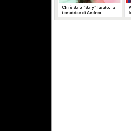
Chi è Sara “Sary” Iurato, la
A
tentatrice di Andrea
l
Petraroli a Temptation
S
Island 2026
s
Sara Iurato, soprannominata
G
“Sary”, è la tentatrice che ha fatto
l
vacillare Andrea Petraroli,
p
fidanzato di Iris De Lorenzis, a
C
Temptation Island 2026. Siciliana,
l
ha 24 anni e ha provato a mettere
o
in crisi il rapporto già precario tra
R
i due protagonisti del docu-reality
s
condotto da Filippo Bisciglia.
i
F