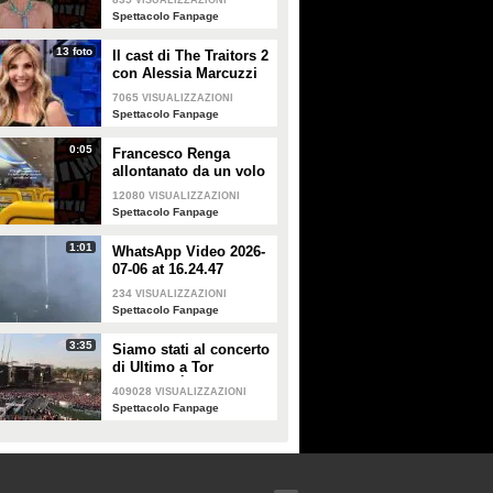
VISUALIZZAZIONI
smentisce: "È serena e
Spettacolo Fanpage
forte"
13 foto
Il cast di The Traitors 2
con Alessia Marcuzzi
7065
VISUALIZZAZIONI
Spettacolo Fanpage
0:05
Francesco Renga
allontanato da un volo
Ryanair dopo una
12080
VISUALIZZAZIONI
discussione con gli
Spettacolo Fanpage
steward
1:01
WhatsApp Video 2026-
07-06 at 16.24.47
234
VISUALIZZAZIONI
Spettacolo Fanpage
3:35
Siamo stati al concerto
di Ultimo a Tor
Vergata: "È il giorno
409028
VISUALIZZAZIONI
che aspettavo, questa è
Spettacolo Fanpage
la favola"