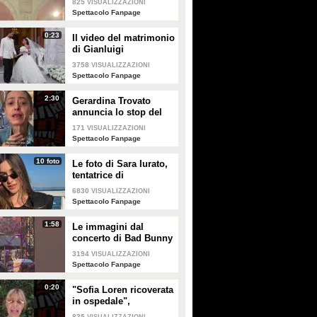
825
VISUALIZZAZIONI
Enrico
Spettacolo Fanpage
0:23
Il video del matrimonio
di Gianluigi
Donnarumma e Alessia
3758
VISUALIZZAZIONI
Elefante
Spettacolo Fanpage
2:30
Gerardina Trovato
annuncia lo stop del
tour per problemi di
171
VISUALIZZAZIONI
salute
Spettacolo Fanpage
10 foto
Le foto di Sara Iurato,
tentatrice di
Temptation Island 2026
6830
VISUALIZZAZIONI
Spettacolo Fanpage
1:58
Le immagini dal
concerto di Bad Bunny
a Milano
3194
VISUALIZZAZIONI
Spettacolo Fanpage
0:20
"Sofia Loren ricoverata
in ospedale",
Alessandra Mussolini
835