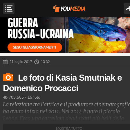
21 luglio 2017
13:32
Le foto di Kasia Smutniak e
Domenico Procacci
703.505
-
15 foto
La relazione tra l'attrice e il produttore cinematografi
ha avuto inizio nel 2011. Nel 2014 è nato il piccolo
Leone. Ecco una carrellata degli scatti più belli della
coppia.
MOSTRA TUTTO