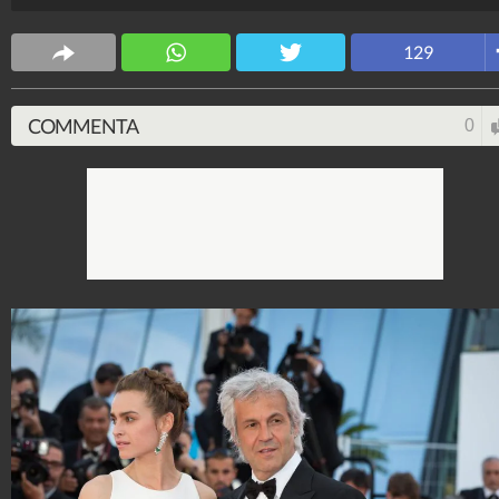
Spettacolo Fanpage
129
4.053.354.831
-
9.454 video
-
76.076 foto
COMMENTA
0