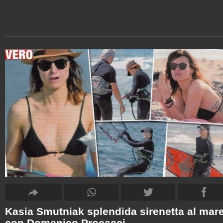
Kasia Smutniak splendida sirenetta al mar
con Domenico Procacci