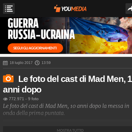
18 luglio 2017
13:59
Le foto del cast di Mad Men, 
anni dopo
772.971
-
9 foto
Le foto del cast di Mad Men, 10 anni dopo la messa in
onda della prima puntata.
Spettacolo Fanpage
MOSTRA TUTTO
4.053.394.466
-
9.455 video
-
76.076 foto