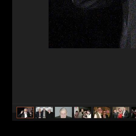
caricato da
Spettacolo Fanpage