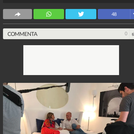
alcuni dei momenti più belli.
Spettacolo Fanpage
48
4.053.330.971
-
9.453 video
-
76.076 foto
COMMENTA
0