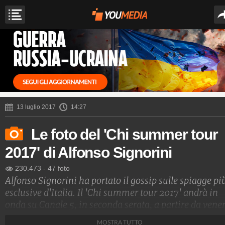
13 luglio 2017
14:27
Le foto del 'Chi summer tour
2017' di Alfonso Signorini
230.473
-
47 foto
Alfonso Signorini ha portato il gossip sulle spiagge pi
esclusive d'Italia. Il 'Chi summer tour 2017' andrà in
onda su Canale 5, in seconda serata, a partire da vene
14 luglio. La trasmissione si chiamerà '#Estate'. Ecco
MOSTRA TUTTO