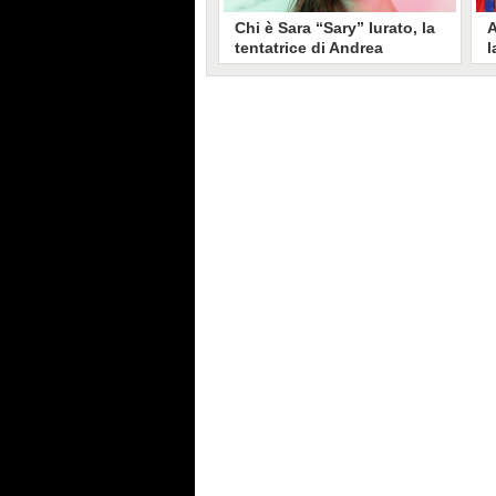
Chi è Sara “Sary” Iurato, la
A
tentatrice di Andrea
l
Petraroli a Temptation
S
Island 2026
s
Sara Iurato, soprannominata
G
“Sary”, è la tentatrice che ha fatto
l
vacillare Andrea Petraroli,
p
fidanzato di Iris De Lorenzis, a
C
Temptation Island 2026. Siciliana,
l
ha 24 anni e ha provato a mettere
o
in crisi il rapporto già precario tra
R
i due protagonisti del docu-reality
s
condotto da Filippo Bisciglia.
i
F