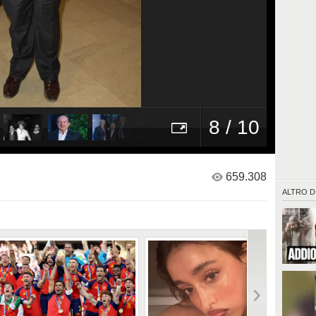
8 / 10
659.308
ALTRO D