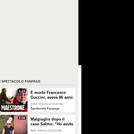
I
SPETTACOLO FANPAGE
5:27
È morto Francesco
Guccini, aveva 86 anni:
è stato uno dei
2055
VISUALIZZAZIONI
cantautori più
Spettacolo Fanpage
importanti di sempre
2:08
Malgioglio dopo il
caso Salmo: “Ho avuto
un melanoma. Mettete
889
VISUALIZZAZIONI
la crema, non sentite i