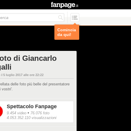
Comincia
da qui!
foto di Giancarlo
alli
 il
5 luglio 2017 alle ore 22:22
ellata delle foto più belle del presentatore
i vostri'.
Spettacolo Fanpage
•
9.454 video
76.076 foto
4.053.352.110 visualizzazioni