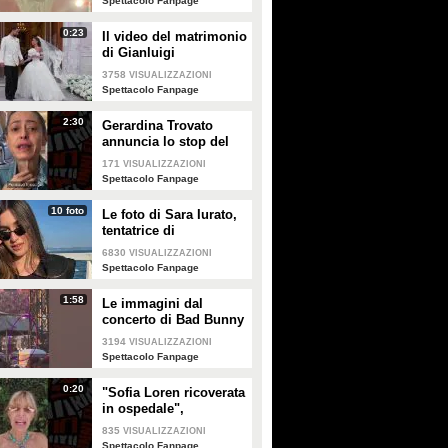
Spettacolo Fanpage
0:23
Il video del matrimonio
di Gianluigi
Donnarumma e Alessia
3758
VISUALIZZAZIONI
Elefante
Spettacolo Fanpage
2:30
Gerardina Trovato
annuncia lo stop del
tour per problemi di
171
VISUALIZZAZIONI
salute
Spettacolo Fanpage
10 foto
Le foto di Sara Iurato,
tentatrice di
Temptation Island 2026
6830
VISUALIZZAZIONI
Spettacolo Fanpage
1:58
Le immagini dal
concerto di Bad Bunny
a Milano
3194
VISUALIZZAZIONI
Spettacolo Fanpage
0:20
"Sofia Loren ricoverata
in ospedale",
Alessandra Mussolini
835
VISUALIZZAZIONI
smentisce: "È serena e
Spettacolo Fanpage