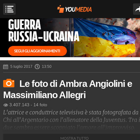
5 luglio 2017
13:50
Le foto di Ambra Angiolini e
Massimiliano Allegri
3.407.143
-
14 foto
L'attrice e conduttrice televisiva è stata fotografata da
Chi all'Argentario con l'allenatore della Juventus. Tra 
due sembra essere scoppiato l'amore all'improvviso.
MOSTRA TUTTO