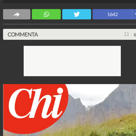
Spettacolo Fanpage
4.053.411.627
-
9.455 video
-
76.076 foto
1642
COMMENTA
11