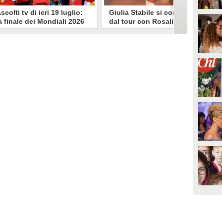
scolti tv di ieri 19 luglio:
Giulia Stabile si confessa
a finale dei Mondiali 2026
dal tour con Rosalia: "Non
pagna-Argentina
sono stata bene, costretta
travince (67.9%)
a stare chiusa in camera"
li ascolti tv di domenica 19
In giro per il mondo nel corpo di
uglio. Su Rai1 è stata trasmessa la
ballo di Rosalia, Giulia Stabile si è
artita conclusiva dei Mondiali di
lasciata andare a una confessione
alcio 2026, che ha visto trionfare
social dopo aver trascorso alcuni
a Spagna. Su Canale 5 è andato in
giorni chiusa nella sua stanza
nda un nuovo episodio di
d'hotel a causa di un malessere:
acconto di una notte. Nessuna
"La luce non arriva solo dagli
fida nell'access prime, è andata
altri. A volte è già dentro di noi".
n onda solo La Ruota della
ortuna.