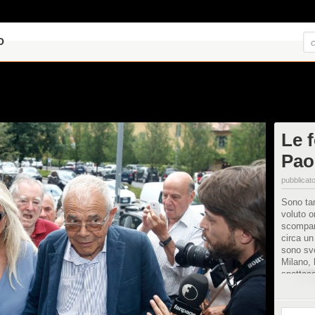
O
Le f
Pao
pubblicato
Sono tan
voluto o
scompar
circa un
sono svo
Milano, 
spettaco
Pupo, M
Francesc
in lacri