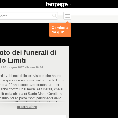
Comincia
da qui!
oto dei funerali di
lo Limiti
 il
28 giugno 2017 alle ore 18:14
ti i volti noti della televisione che hanno
maggiare con un ultimo saluto Paolo Limiti,
so a 77 anni dopo aver combattuto per
 anno contro un tumore. Ai funerali, che si
lti nella chiesa di Santa Maria Goretti, a
hanno preso parte molti personaggi dello
lo, come Klaus Davi, Stefania Giacobini,
mostra altro
anuela Villa, Wilma De Angelis, Lele Mora,
o Salvi, Fabrizio Frizzi e Mara Venier, che,
me, ha ricordato così l'amico: "Era una