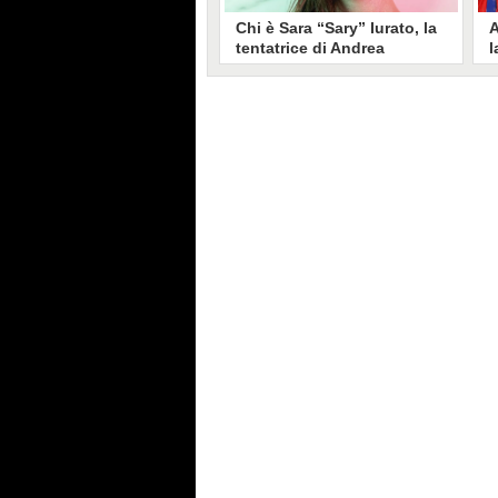
Chi è Sara “Sary” Iurato, la
A
tentatrice di Andrea
l
Petraroli a Temptation
S
Island 2026
s
Sara Iurato, soprannominata
G
“Sary”, è la tentatrice che ha fatto
l
vacillare Andrea Petraroli,
p
fidanzato di Iris De Lorenzis, a
C
Temptation Island 2026. Siciliana,
l
ha 24 anni e ha provato a mettere
o
in crisi il rapporto già precario tra
R
i due protagonisti del docu-reality
s
condotto da Filippo Bisciglia.
i
F