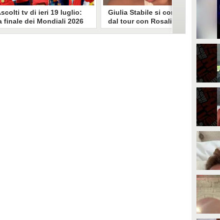
scolti tv di ieri 19 luglio:
Giulia Stabile si confessa
a finale dei Mondiali 2026
dal tour con Rosalia: "Non
pagna-Argentina
sono stata bene, costretta
travince (67.9%)
a stare chiusa in camera"
li ascolti tv di domenica 19
In giro per il mondo nel corpo di
uglio. Su Rai1 è stata trasmessa la
ballo di Rosalia, Giulia Stabile si è
artita conclusiva dei Mondiali di
lasciata andare a una confessione
alcio 2026, che ha visto trionfare
social dopo aver trascorso alcuni
a Spagna. Su Canale 5 è andato in
giorni chiusa nella sua stanza
nda un nuovo episodio di
d'hotel a causa di un malessere:
acconto di una notte. Nessuna
"La luce non arriva solo dagli
fida nell'access prime, è andata
altri. A volte è già dentro di noi".
n onda solo La Ruota della
ortuna.