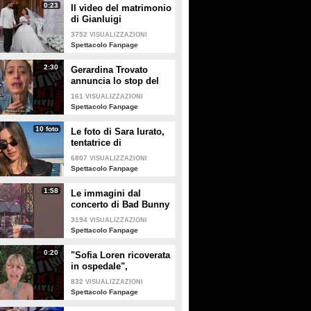
0:23
Il video del matrimonio
di Gianluigi
Donnarumma e Alessia
3752
VISUALIZZAZIONI
Elefante
Spettacolo Fanpage
2:30
Gerardina Trovato
annuncia lo stop del
tour per problemi di
161
VISUALIZZAZIONI
salute
Spettacolo Fanpage
10 foto
Le foto di Sara Iurato,
tentatrice di
Temptation Island 2026
6807
VISUALIZZAZIONI
Spettacolo Fanpage
1:58
Le immagini dal
concerto di Bad Bunny
a Milano
3194
VISUALIZZAZIONI
Spettacolo Fanpage
0:20
"Sofia Loren ricoverata
in ospedale",
Alessandra Mussolini
832
VISUALIZZAZIONI
smentisce: "È serena e
Spettacolo Fanpage
forte"