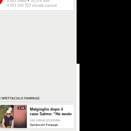
•
9.453 video
76.076 foto
4.053.324.703 visualizzazioni
I
SPETTACOLO FANPAGE
2:08
Malgioglio dopo il
caso Salmo: “Ho avuto
un melanoma. Mettete
326
VISUALIZZAZIONI
la crema, non sentite i
Spettacolo Fanpage
ciarlatani”