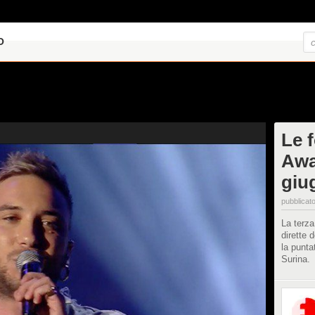
O
Le 
Awa
giu
pubblicato
La terza
dirette 
la punta
Surina.