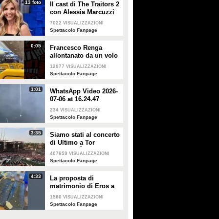
13 foto
Il cast di The Traitors 2
con Alessia Marcuzzi
7022
VISUALIZZAZIONI
Spettacolo Fanpage
0:05
Francesco Renga
allontanato da un volo
Ryanair dopo una
12077
VISUALIZZAZIONI
discussione con gli
Spettacolo Fanpage
steward
1:01
WhatsApp Video 2026-
07-06 at 16.24.47
234
VISUALIZZAZIONI
Spettacolo Fanpage
3:35
Siamo stati al concerto
di Ultimo a Tor
Vergata: "È il giorno
407659
VISUALIZZAZIONI
che aspettavo, questa è
Spettacolo Fanpage
la favola"
4:33
La proposta di
matrimonio di Eros a
Guendalina Canessa
1580
VISUALIZZAZIONI
Spettacolo Fanpage