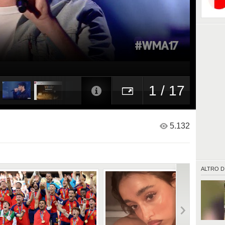
1 / 17
5.132
ALTRO D