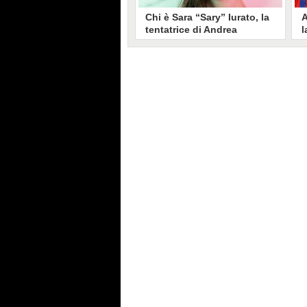
Chi è Sara “Sary” Iurato, la
A
tentatrice di Andrea
l
Petraroli a Temptation
S
Island 2026
s
Sara Iurato, soprannominata
G
“Sary”, è la tentatrice che ha fatto
l
vacillare Andrea Petraroli,
p
fidanzato di Iris De Lorenzis, a
C
Temptation Island 2026. Siciliana,
l
ha 24 anni e ha provato a mettere
o
in crisi il rapporto già precario tra
R
i due protagonisti del docu-reality
s
condotto da Filippo Bisciglia.
i
F