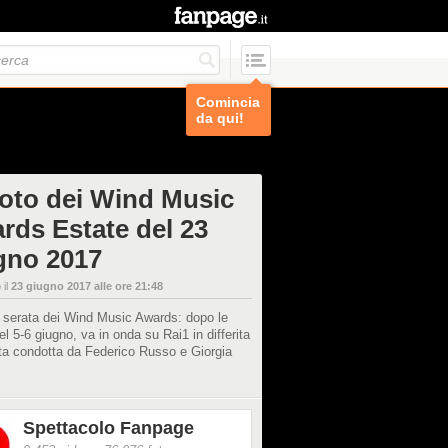
Comincia
da qui!
foto dei Wind Music
rds Estate del 23
gno 2017
 il
23 giugno 2017 alle ore 21:48
 serata dei Wind Music Awards: dopo le
del 5-6 giugno, va in onda su Rai1 in differita
ta condotta da Federico Russo e Giorgia
Spettacolo Fanpage