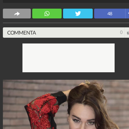
Spettacolo Fanpage
4.053.403.657
-
9.455 video
-
76.076 foto
48
COMMENTA
0