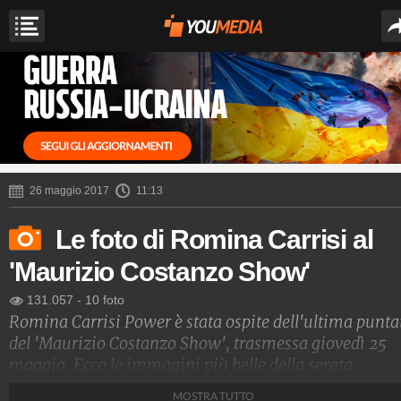
26 maggio 2017
11:13
Le foto di Romina Carrisi al
'Maurizio Costanzo Show'
131.057
-
10 foto
Romina Carrisi Power è stata ospite dell'ultima punta
del 'Maurizio Costanzo Show', trasmessa giovedì 25
maggio. Ecco le immagini più belle della serata.
MOSTRA TUTTO