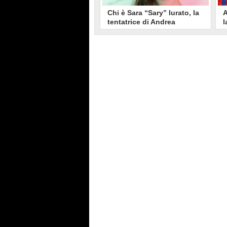
Chi è Sara “Sary” Iurato, la
A
tentatrice di Andrea
l
Petraroli a Temptation
S
Island 2026
s
Sara Iurato, soprannominata
G
“Sary”, è la tentatrice che ha fatto
l
vacillare Andrea Petraroli,
p
fidanzato di Iris De Lorenzis, a
C
Temptation Island 2026. Siciliana,
l
ha 24 anni e ha provato a mettere
o
in crisi il rapporto già precario tra
R
i due protagonisti del docu-reality
s
condotto da Filippo Bisciglia.
i
F