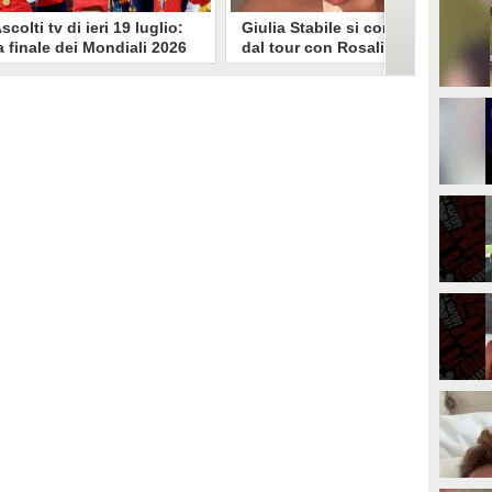
scolti tv di ieri 19 luglio:
Giulia Stabile si confessa
a finale dei Mondiali 2026
dal tour con Rosalia: "Non
pagna-Argentina
sono stata bene, costretta
travince (67.9%)
a stare chiusa in camera"
li ascolti tv di domenica 19
In giro per il mondo nel corpo di
uglio. Su Rai1 è stata trasmessa la
ballo di Rosalia, Giulia Stabile si è
artita conclusiva dei Mondiali di
lasciata andare a una confessione
alcio 2026, che ha visto trionfare
social dopo aver trascorso alcuni
a Spagna. Su Canale 5 è andato in
giorni chiusa nella sua stanza
nda un nuovo episodio di
d'hotel a causa di un malessere:
acconto di una notte. Nessuna
"La luce non arriva solo dagli
fida nell'access prime, è andata
altri. A volte è già dentro di noi".
n onda solo La Ruota della
ortuna.