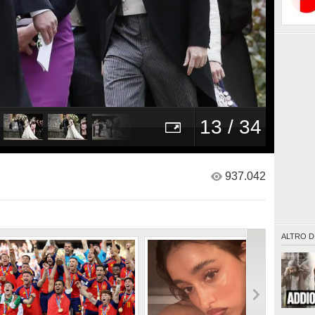
13 / 34
937.042
ALTRO D