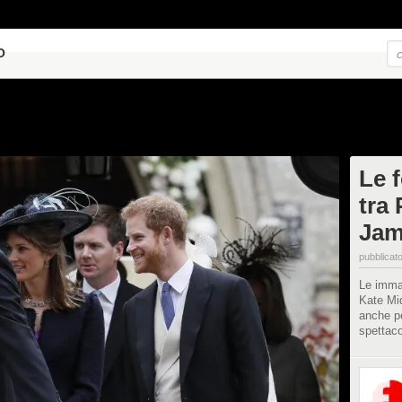
O
Le 
tra
Jam
pubblicato
Le immag
Kate Mid
anche pe
spettaco