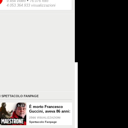
•
9.454 video
76.076 foto
4.053.364.933 visualizzazioni
I
SPETTACOLO FANPAGE
5:27
È morto Francesco
Guccini, aveva 86 anni:
è stato uno dei
2566
VISUALIZZAZIONI
cantautori più
Spettacolo Fanpage
importanti di sempre