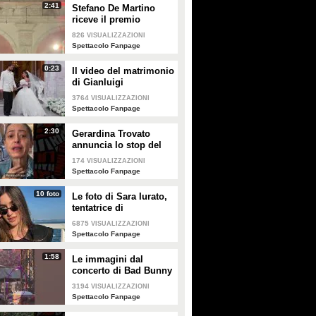
2:41
Stefano De Martino
riceve il premio
intitolato al padre
826
VISUALIZZAZIONI
Enrico
Spettacolo Fanpage
0:23
Il video del matrimonio
di Gianluigi
Donnarumma e Alessia
3764
VISUALIZZAZIONI
Elefante
Spettacolo Fanpage
2:30
Gerardina Trovato
annuncia lo stop del
tour per problemi di
174
VISUALIZZAZIONI
salute
Spettacolo Fanpage
10 foto
Le foto di Sara Iurato,
tentatrice di
Temptation Island 2026
6875
VISUALIZZAZIONI
Spettacolo Fanpage
1:58
Le immagini dal
concerto di Bad Bunny
a Milano
3194
VISUALIZZAZIONI
Spettacolo Fanpage