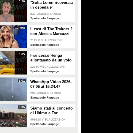
0:20
"Sofia Loren ricoverata
in ospedale",
Alessandra Mussolini
836
VISUALIZZAZIONI
smentisce: "È serena e
Spettacolo Fanpage
forte"
13 foto
Il cast di The Traitors 2
con Alessia Marcuzzi
7115
VISUALIZZAZIONI
Spettacolo Fanpage
0:05
Francesco Renga
allontanato da un volo
Ryanair dopo una
12080
VISUALIZZAZIONI
discussione con gli
Spettacolo Fanpage
steward
1:01
WhatsApp Video 2026-
07-06 at 16.24.47
234
VISUALIZZAZIONI
Spettacolo Fanpage
3:35
Siamo stati al concerto
di Ultimo a Tor
Vergata: "È il giorno
409618
VISUALIZZAZIONI
che aspettavo, questa è
Spettacolo Fanpage
la favola"