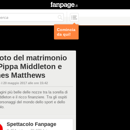
Comincia
da qui!
foto del matrimonio
 Pippa Middleton e
es Matthews
 il
20 maggio 2017 alle ore 15:42
ini più belle delle nozze tra la sorella di
dleton e il ricco finanziere. Tra gli ospiti
rsonaggi del mondo dello sport e dello
lo.
Spettacolo Fanpage