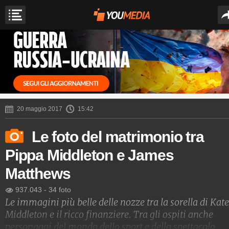
20 maggio 2017
15:42
Le foto del matrimonio tra
Pippa Middleton e James
Matthews
937.043
-
34 foto
Le immagini più belle delle nozze tra la sorella di Kate
Middleton e il ricco finanziere. Tra gli ospiti anche
personaggi del mondo dello sport e dello spettacolo.