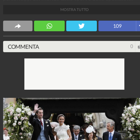
MOSTRA TUTTO
Spettacolo Fanpage
4.053.406.133
-
9.455 video
-
76.076 foto
109
COMMENTA
0