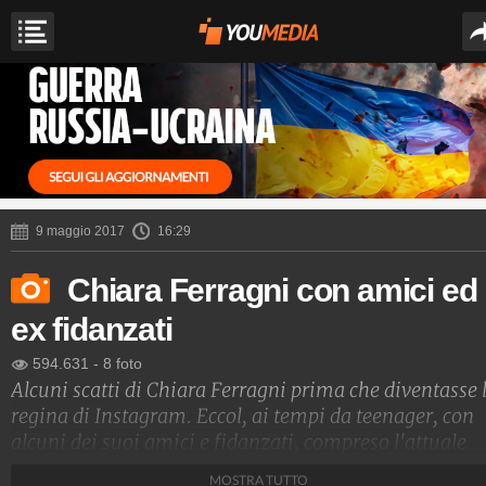
9 maggio 2017
16:29
Chiara Ferragni con amici ed
ex fidanzati
594.631
-
8 foto
Alcuni scatti di Chiara Ferragni prima che diventasse 
regina di Instagram. Eccol, ai tempi da teenager, con
alcuni dei suoi amici e fidanzati, compreso l'attuale
socio Riccardo Pozzoli.
MOSTRA TUTTO