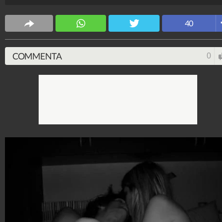
Spettacolo Fanpage
40
4.053.368.084
-
9.454 video
-
76.076 foto
COMMENTA
0