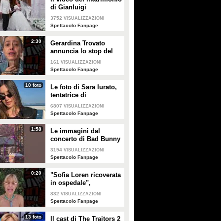
di Gianluigi
Donnarumma e Alessia
3752
VISUALIZZAZIONI
Elefante
Spettacolo Fanpage
2:30
Gerardina Trovato
annuncia lo stop del
tour per problemi di
161
VISUALIZZAZIONI
salute
Spettacolo Fanpage
10 foto
Le foto di Sara Iurato,
tentatrice di
Temptation Island 2026
6807
VISUALIZZAZIONI
Spettacolo Fanpage
1:58
Le immagini dal
concerto di Bad Bunny
a Milano
3194
VISUALIZZAZIONI
Spettacolo Fanpage
0:20
"Sofia Loren ricoverata
in ospedale",
Alessandra Mussolini
832
VISUALIZZAZIONI
smentisce: "È serena e
Spettacolo Fanpage
forte"
13 foto
Il cast di The Traitors 2