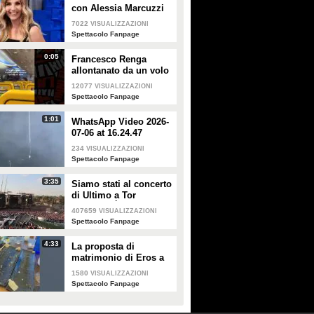
con Alessia Marcuzzi
7022
VISUALIZZAZIONI
Spettacolo Fanpage
0:05
Francesco Renga
allontanato da un volo
Ryanair dopo una
12077
VISUALIZZAZIONI
discussione con gli
Spettacolo Fanpage
steward
1:01
WhatsApp Video 2026-
07-06 at 16.24.47
234
VISUALIZZAZIONI
Spettacolo Fanpage
3:35
Siamo stati al concerto
di Ultimo a Tor
Vergata: "È il giorno
407659
VISUALIZZAZIONI
che aspettavo, questa è
Spettacolo Fanpage
la favola"
4:33
La proposta di
matrimonio di Eros a
Guendalina Canessa
1580
VISUALIZZAZIONI
Spettacolo Fanpage