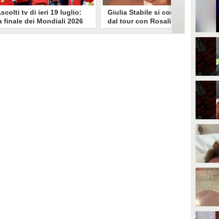
scolti tv di ieri 19 luglio:
Giulia Stabile si confessa
a finale dei Mondiali 2026
dal tour con Rosalia: "Non
pagna-Argentina
sono stata bene, costretta
travince (67.9%)
a stare chiusa in camera"
li ascolti tv di domenica 19
In giro per il mondo nel corpo di
uglio. Su Rai1 è stata trasmessa la
ballo di Rosalia, Giulia Stabile si è
artita conclusiva dei Mondiali di
lasciata andare a una confessione
alcio 2026, che ha visto trionfare
social dopo aver trascorso alcuni
a Spagna. Su Canale 5 è andato in
giorni chiusa nella sua stanza
nda un nuovo episodio di
d'hotel a causa di un malessere:
acconto di una notte. Nessuna
"La luce non arriva solo dagli
fida nell'access prime, è andata
altri. A volte è già dentro di noi".
n onda solo La Ruota della
ortuna.