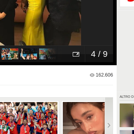
4 / 9
162.606
ALTRO D