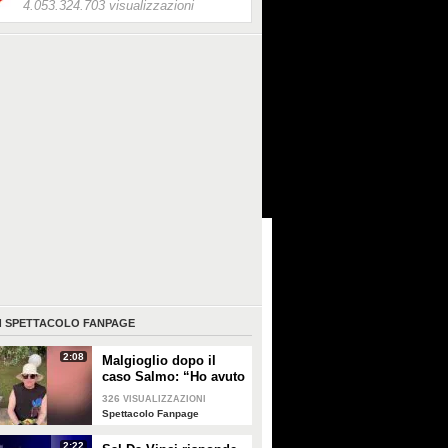
4.053.324.703 visualizzazioni
I
SPETTACOLO FANPAGE
2:08
Malgioglio dopo il
caso Salmo: “Ho avuto
un melanoma. Mettete
326
VISUALIZZAZIONI
la crema, non sentite i
Spettacolo Fanpage
ciarlatani”
2:22