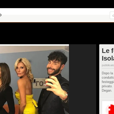
O
Le f
Iso
pubblicato
Dopo la 
conduttor
festeggi
privato.
Degan.