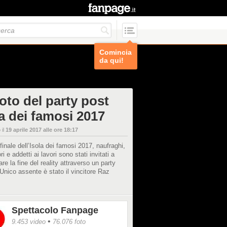
Comincia
da qui!
oto del party post
la dei famosi 2017
 il
19 aprile 2017 alle ore 18:17
finale dell’Isola dei famosi 2017, naufraghi,
i e addetti ai lavori sono stati invitati a
are la fine del reality attraverso un party
 Unico assente è stato il vincitore Raz
Spettacolo Fanpage
•
9.453 video
76.076 foto