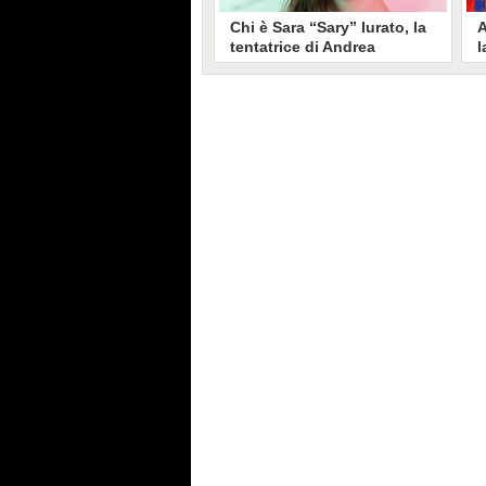
Chi è Sara “Sary” Iurato, la
A
tentatrice di Andrea
l
Petraroli a Temptation
S
Island 2026
s
Sara Iurato, soprannominata
G
“Sary”, è la tentatrice che ha fatto
l
vacillare Andrea Petraroli,
p
fidanzato di Iris De Lorenzis, a
C
Temptation Island 2026. Siciliana,
l
ha 24 anni e ha provato a mettere
o
in crisi il rapporto già precario tra
R
i due protagonisti del docu-reality
s
condotto da Filippo Bisciglia.
i
F