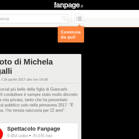
Comincia
da qui!
foto di Michela
alli
 il
18 aprile 2017 alle ore 14:08
ocial più belle della figlia di Giancarlo
 Il conduttore è sempre stato molto discreto
a vita privata, tanto che ha presentato
al pubblico solo nella primavera 2017: "È
ma, l’ho tenuta nascosta per 22 anni".
Spettacolo Fanpage
•
9.454 video
76.076 foto