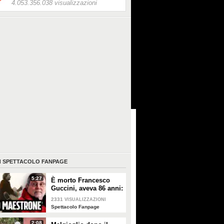
4.053.356.038 visualizzazioni
I
SPETTACOLO FANPAGE
5:27
È morto Francesco
Guccini, aveva 86 anni:
è stato uno dei
2331
VISUALIZZAZIONI
cantautori più
Spettacolo Fanpage
importanti di sempre
2:08