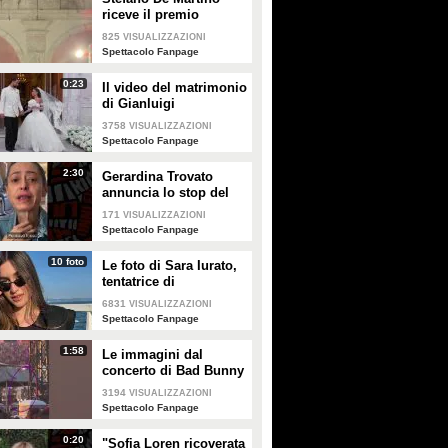
riceve il premio
intitolato al padre
825
VISUALIZZAZIONI
Enrico
Spettacolo Fanpage
0:23
Il video del matrimonio
di Gianluigi
Donnarumma e Alessia
3758
VISUALIZZAZIONI
Elefante
Spettacolo Fanpage
2:30
Gerardina Trovato
annuncia lo stop del
tour per problemi di
171
VISUALIZZAZIONI
salute
Spettacolo Fanpage
10 foto
Le foto di Sara Iurato,
tentatrice di
Temptation Island 2026
6831
VISUALIZZAZIONI
Spettacolo Fanpage
1:58
Le immagini dal
concerto di Bad Bunny
a Milano
3194
VISUALIZZAZIONI
Spettacolo Fanpage
0:20
"Sofia Loren ricoverata