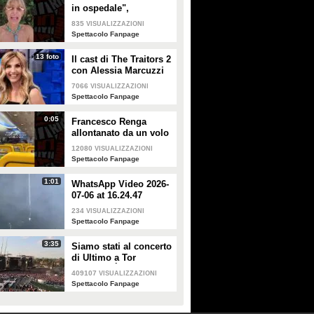
in ospedale",
Alessandra Mussolini
835
VISUALIZZAZIONI
smentisce: "È serena e
Spettacolo Fanpage
forte"
13 foto
Il cast di The Traitors 2
con Alessia Marcuzzi
7066
VISUALIZZAZIONI
Spettacolo Fanpage
0:05
Francesco Renga
allontanato da un volo
Ryanair dopo una
12080
VISUALIZZAZIONI
discussione con gli
Spettacolo Fanpage
steward
1:01
WhatsApp Video 2026-
07-06 at 16.24.47
234
VISUALIZZAZIONI
Spettacolo Fanpage
3:35
Siamo stati al concerto
di Ultimo a Tor
Vergata: "È il giorno
409107
VISUALIZZAZIONI
che aspettavo, questa è
Spettacolo Fanpage
la favola"