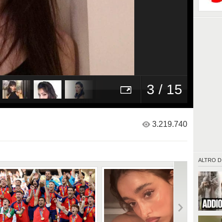
3 / 15
3.219.740
ALTRO D