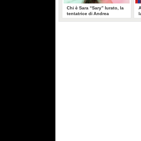
Chi è Sara “Sary” Iurato, la
A
tentatrice di Andrea
l
Petraroli a Temptation
S
Island 2026
s
Sara Iurato, soprannominata
G
“Sary”, è la tentatrice che ha fatto
l
vacillare Andrea Petraroli,
p
fidanzato di Iris De Lorenzis, a
C
Temptation Island 2026. Siciliana,
l
ha 24 anni e ha provato a mettere
o
in crisi il rapporto già precario tra
R
i due protagonisti del docu-reality
s
condotto da Filippo Bisciglia.
i
F