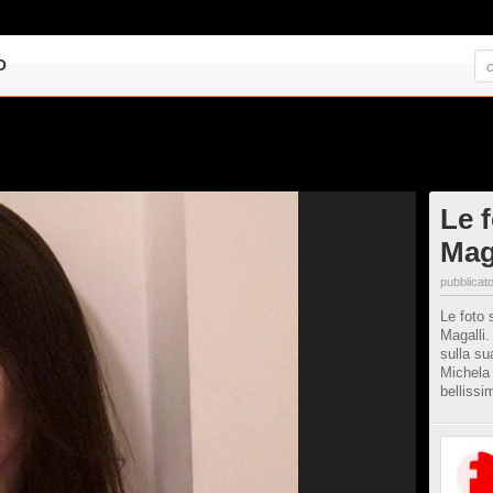
O
Le 
Mag
pubblicato
Le foto s
Magalli.
sulla su
Michela 
bellissi