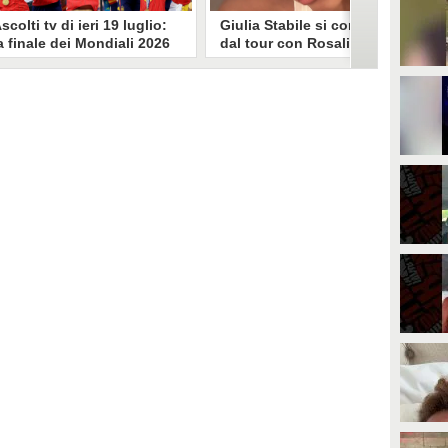
scolti tv di ieri 19 luglio:
Giulia Stabile si confessa
a finale dei Mondiali 2026
dal tour con Rosalia: "Non
pagna-Argentina
sono stata bene, costretta
travince (67.9%)
a stare chiusa in camera"
li ascolti tv di domenica 19
In giro per il mondo nel corpo di
uglio. Su Rai1 è stata trasmessa la
ballo di Rosalia, Giulia Stabile si è
artita conclusiva dei Mondiali di
lasciata andare a una confessione
alcio 2026, che ha visto trionfare
social dopo aver trascorso alcuni
a Spagna. Su Canale 5 è andato in
giorni chiusa nella sua stanza
nda un nuovo episodio di
d'hotel a causa di un malessere:
acconto di una notte. Nessuna
"La luce non arriva solo dagli
fida nell'access prime, è andata
altri. A volte è già dentro di noi".
n onda solo La Ruota della
ortuna.