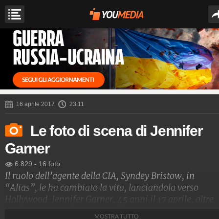
16 aprile 2017
23:11
Le foto di scena di Jennifer
Garner
6.829
-
16 foto
Il ruolo dell’agente della CIA, Syndey Bristow, in
“Alias”, le ha cambiato la vita, lanciandola verso
Hollywood. Jennifer Garner, 45 anni il 17 aprile, oltre
alla serie cult, ha già girato 28 pellicole per il grande
MOSTRA TUTTO