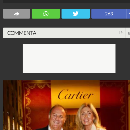
matrimonio, in virtù di una singolare coincidenza: i
rispettivi figli sono stati compagni di scuola.
263
Spettacolo Fanpage
4.053.342.039
-
9.454 video
-
76.076 foto
COMMENTA
15