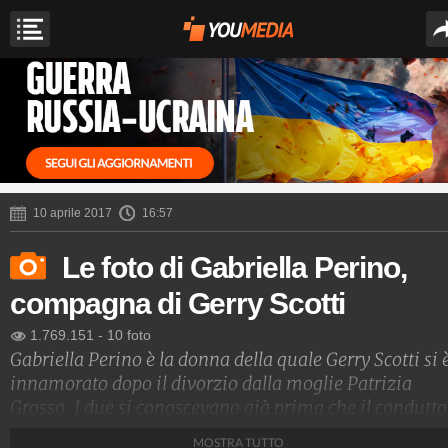
10 aprile 2017
16:57
Le foto di Gabriella Perino,
compagna di Gerry Scotti
1.769.151
-
10 foto
Gabriella Perino è la donna della quale Gerry Scotti si 
innamorato dopo il divorzio dalla moglie Patrizia
Grosso. I due si conoscevano già prima che il condutto
sposasse un’altra. Si sono ritrovati anni dopo il
MOSTRA TUTTO