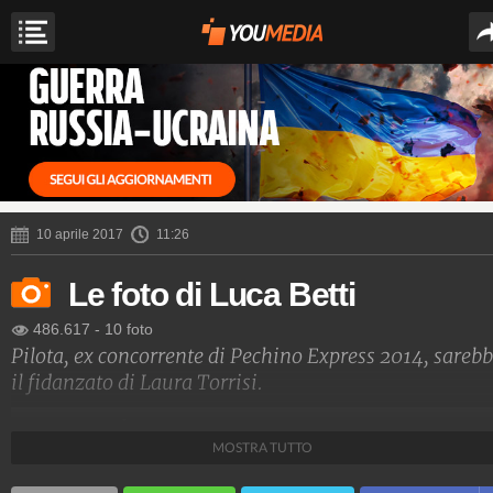
10 aprile 2017
11:26
Le foto di Luca Betti
486.617
-
10 foto
Pilota, ex concorrente di Pechino Express 2014, sareb
il fidanzato di Laura Torrisi.
Spettacolo Fanpage
MOSTRA TUTTO
4.053.439.893
-
9.456 video
-
76.076 foto