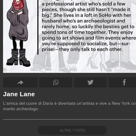
Jane Lane
L'amica del cuore di Daria è diventata un’artista e vive a New York con
marito archeologo.
ALTRE
7
FOTO