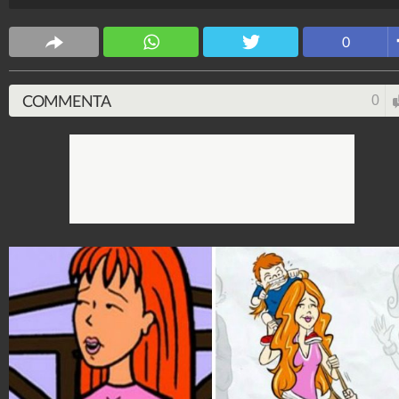
Spettacolo Fanpage
0
4.053.366.933
-
9.454 video
-
76.076 foto
COMMENTA
0