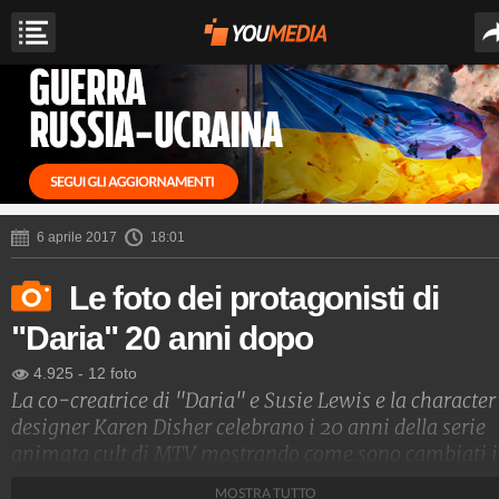
6 aprile 2017
18:01
Le foto dei protagonisti di
"Daria" 20 anni dopo
4.925
-
12 foto
La co-creatrice di "Daria" e Susie Lewis e la character
designer Karen Disher celebrano i 20 anni della serie
animata cult di MTV mostrando come sono cambiati i
personaggi.
MOSTRA TUTTO