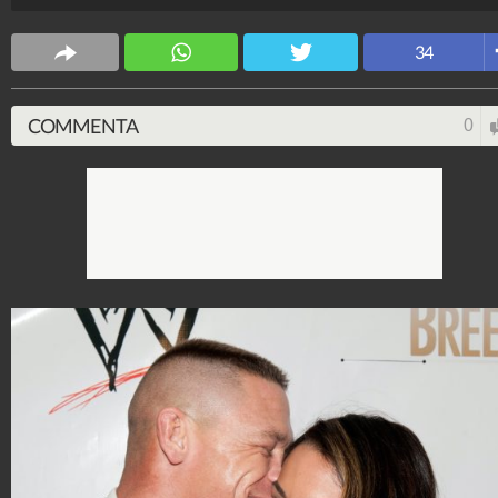
Spettacolo Fanpage
4.053.393.465
-
9.455 video
-
76.076 foto
34
COMMENTA
0