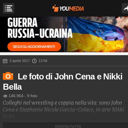
3 aprile 2017
13:56
Le foto di John Cena e Nikki
Bella
146.964
-
9 foto
Colleghi nel wrestling e coppia nella vita: sono John
Cena e Stephanie Nicole Garcia-Colace, in arte Nikki
Bella.
MOSTRA TUTTO