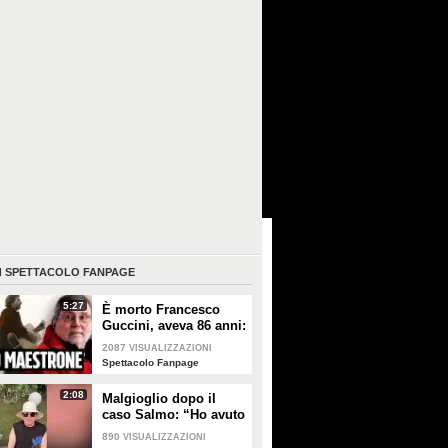
I
SPETTACOLO FANPAGE
5:27
È morto Francesco
Guccini, aveva 86 anni:
è stato uno dei
2087
VISUALIZZAZIONI
cantautori più
Spettacolo Fanpage
importanti di sempre
2:08
Malgioglio dopo il
caso Salmo: “Ho avuto
un melanoma. Mettete
890
VISUALIZZAZIONI
la crema, non sentite i