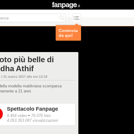
Comincia
da qui!
oto più belle di
dha Athif
 il
31 marzo 2017 alle ore 13:18
 della modella maldiviana scomparsa
ramente a 21 anni.
Spettacolo Fanpage
•
9.454 video
76.076 foto
4.053.353.087 visualizzazioni