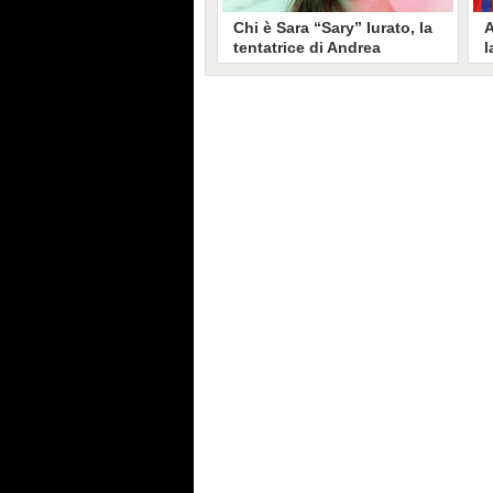
Chi è Sara “Sary” Iurato, la
A
tentatrice di Andrea
l
Petraroli a Temptation
S
Island 2026
s
Sara Iurato, soprannominata
G
“Sary”, è la tentatrice che ha fatto
l
vacillare Andrea Petraroli,
p
fidanzato di Iris De Lorenzis, a
C
Temptation Island 2026. Siciliana,
l
ha 24 anni e ha provato a mettere
o
in crisi il rapporto già precario tra
R
i due protagonisti del docu-reality
s
condotto da Filippo Bisciglia.
i
F