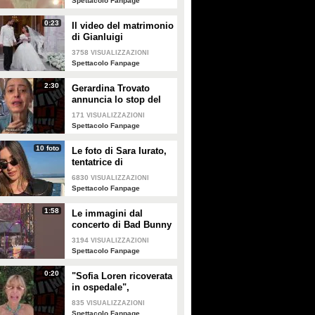
Spettacolo Fanpage
0:23
Il video del matrimonio
di Gianluigi
Donnarumma e Alessia
3758
VISUALIZZAZIONI
Elefante
Spettacolo Fanpage
2:30
Gerardina Trovato
annuncia lo stop del
tour per problemi di
171
VISUALIZZAZIONI
salute
Spettacolo Fanpage
10 foto
Le foto di Sara Iurato,
tentatrice di
Temptation Island 2026
6830
VISUALIZZAZIONI
Spettacolo Fanpage
1:58
Le immagini dal
concerto di Bad Bunny
a Milano
3194
VISUALIZZAZIONI
Spettacolo Fanpage
0:20
"Sofia Loren ricoverata
in ospedale",
Alessandra Mussolini
835
VISUALIZZAZIONI
smentisce: "È serena e
Spettacolo Fanpage