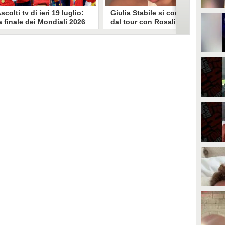
scolti tv di ieri 19 luglio:
Giulia Stabile si confessa
a finale dei Mondiali 2026
dal tour con Rosalia: "Non
pagna-Argentina
sono stata bene, costretta
travince (67.9%)
a stare chiusa in camera"
li ascolti tv di domenica 19
In giro per il mondo nel corpo di
uglio. Su Rai1 è stata trasmessa la
ballo di Rosalia, Giulia Stabile si è
artita conclusiva dei Mondiali di
lasciata andare a una confessione
alcio 2026, che ha visto trionfare
social dopo aver trascorso alcuni
a Spagna. Su Canale 5 è andato in
giorni chiusa nella sua stanza
nda un nuovo episodio di
d'hotel a causa di un malessere:
acconto di una notte. Nessuna
"La luce non arriva solo dagli
fida nell'access prime, è andata
altri. A volte è già dentro di noi".
n onda solo La Ruota della
ortuna.