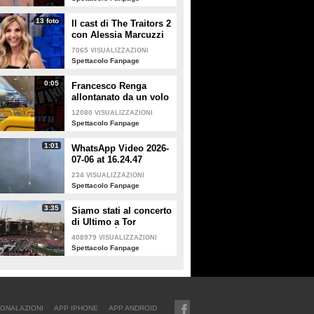
forte"
13 foto
Il cast di The Traitors 2
con Alessia Marcuzzi
7065
VISUALIZZAZIONI
Spettacolo Fanpage
0:05
Francesco Renga
allontanato da un volo
Ryanair dopo una
12080
VISUALIZZAZIONI
discussione con gli
Spettacolo Fanpage
steward
1:01
WhatsApp Video 2026-
07-06 at 16.24.47
234
VISUALIZZAZIONI
Spettacolo Fanpage
3:35
Siamo stati al concerto
di Ultimo a Tor
Vergata: "È il giorno
408979
VISUALIZZAZIONI
che aspettavo, questa è
Spettacolo Fanpage
la favola"
GNALAZIONI
APP IPHONE
APP ANDROID