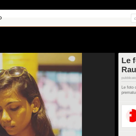
O
Le f
Rau
pubblicato
Le foto
prematu