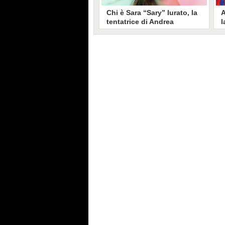
Chi è Sara “Sary” Iurato, la
A
tentatrice di Andrea
l
Petraroli a Temptation
S
Island 2026
s
Sara Iurato, soprannominata
G
“Sary”, è la tentatrice che ha fatto
l
vacillare Andrea Petraroli,
p
fidanzato di Iris De Lorenzis, a
C
Temptation Island 2026. Siciliana,
l
ha 24 anni e ha provato a mettere
o
in crisi il rapporto già precario tra
R
i due protagonisti del docu-reality
s
condotto da Filippo Bisciglia.
i
F