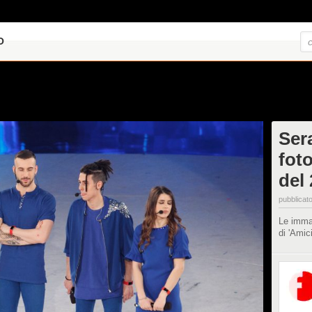
O
Sera
fot
del
pubblicato
Le immag
di 'Amic