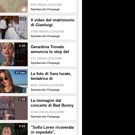
intitolato al padre
825
VISUALIZZAZIONI
Enrico
Spettacolo Fanpage
0:23
Il video del matrimonio
di Gianluigi
Donnarumma e Alessia
3758
VISUALIZZAZIONI
Elefante
Spettacolo Fanpage
2:30
Gerardina Trovato
annuncia lo stop del
tour per problemi di
171
VISUALIZZAZIONI
salute
Spettacolo Fanpage
10 foto
Le foto di Sara Iurato,
tentatrice di
Temptation Island 2026
6831
VISUALIZZAZIONI
Spettacolo Fanpage
1:58
Le immagini dal
concerto di Bad Bunny
a Milano
3194
VISUALIZZAZIONI
Spettacolo Fanpage
0:20
"Sofia Loren ricoverata
in ospedale",