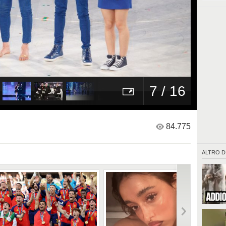
7 / 16
84.775
ALTRO D