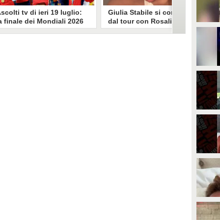
scolti tv di ieri 19 luglio:
Giulia Stabile si confessa
a finale dei Mondiali 2026
dal tour con Rosalia: "Non
pagna-Argentina
sono stata bene, costretta
travince (67.9%)
a stare chiusa in camera"
li ascolti tv di domenica 19
In giro per il mondo nel corpo di
uglio. Su Rai1 è stata trasmessa la
ballo di Rosalia, Giulia Stabile si è
artita conclusiva dei Mondiali di
lasciata andare a una confessione
alcio 2026, che ha visto trionfare
social dopo aver trascorso alcuni
a Spagna. Su Canale 5 è andato in
giorni chiusa nella sua stanza
nda un nuovo episodio di
d'hotel a causa di un malessere:
acconto di una notte. Nessuna
"La luce non arriva solo dagli
fida nell'access prime, è andata
altri. A volte è già dentro di noi".
n onda solo La Ruota della
ortuna.