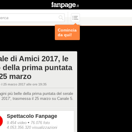
Comincia
da qui!
le di Amici 2017, le
o della prima puntata
 25 marzo
 il
25 marzo 2017 alle ore 19:35
ini più belle della prima puntata del serale
i 2017', trasmessa il 25 marzo su Canale 5.
Spettacolo Fanpage
•
9.454 video
76.076 foto
4.053.356.320 visualizzazioni