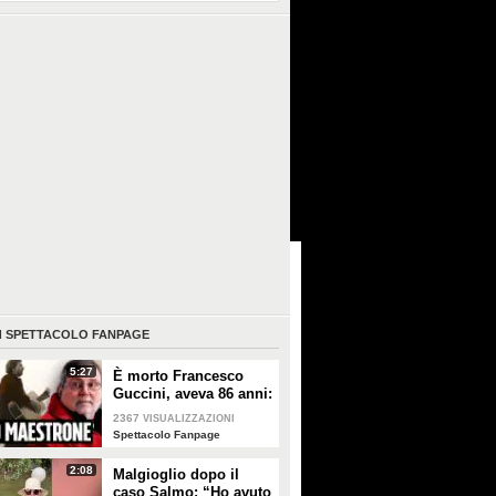
I
SPETTACOLO FANPAGE
5:27
È morto Francesco
Guccini, aveva 86 anni:
è stato uno dei
2367
VISUALIZZAZIONI
cantautori più
Spettacolo Fanpage
importanti di sempre
2:08
Malgioglio dopo il
caso Salmo: “Ho avuto