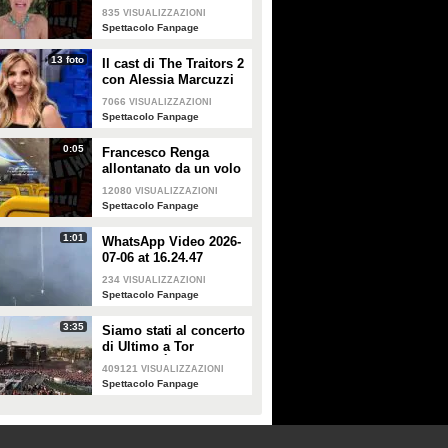
Alessandra Mussolini
835
VISUALIZZAZIONI
smentisce: "È serena e
Spettacolo Fanpage
forte"
13 foto
Il cast di The Traitors 2
con Alessia Marcuzzi
7066
VISUALIZZAZIONI
Spettacolo Fanpage
0:05
Francesco Renga
allontanato da un volo
Ryanair dopo una
12080
VISUALIZZAZIONI
discussione con gli
Spettacolo Fanpage
steward
1:01
WhatsApp Video 2026-
07-06 at 16.24.47
234
VISUALIZZAZIONI
Spettacolo Fanpage
3:35
Siamo stati al concerto
di Ultimo a Tor
Vergata: "È il giorno
409121
VISUALIZZAZIONI
che aspettavo, questa è
Spettacolo Fanpage
la favola"