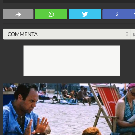
Spettacolo Fanpage
2
4.053.351.975
-
9.454 video
-
76.076 foto
COMMENTA
0