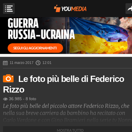
11 marzo 2017
12:01
Le foto più belle di Federico
Rizzo
36.985
-
8 foto
Le foto più belle del piccolo attore Federico Rizzo, che
nella sua breve carriera da bambino ha recitato con
Carlo Verdone e con Gino Bramieri nella serie tv Nonn
Felice.
MOSTRA TUTTO