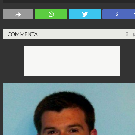
Spettacolo Fanpage
2
4.053.403.657
-
9.455 video
-
76.076 foto
COMMENTA
0