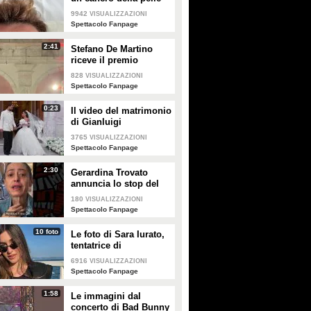
e apre al dibattito sulle
9942
VISUALIZZAZIONI
creme solari
Spettacolo Fanpage
2:41
Stefano De Martino
riceve il premio
intitolato al padre
828
VISUALIZZAZIONI
Enrico
Spettacolo Fanpage
0:23
Il video del matrimonio
di Gianluigi
Donnarumma e Alessia
3765
VISUALIZZAZIONI
Elefante
Spettacolo Fanpage
2:30
Gerardina Trovato
annuncia lo stop del
tour per problemi di
180
VISUALIZZAZIONI
salute
Spettacolo Fanpage
10 foto
Le foto di Sara Iurato,
tentatrice di
Temptation Island 2026
6916
VISUALIZZAZIONI
Spettacolo Fanpage
1:58
Le immagini dal
concerto di Bad Bunny