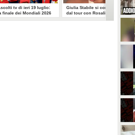
scolti tv di ieri 19 luglio:
Giulia Stabile si confessa
a finale dei Mondiali 2026
dal tour con Rosalia: "Non
pagna-Argentina
sono stata bene, costretta
travince (67.9%)
a stare chiusa in camera"
li ascolti tv di domenica 19
In giro per il mondo nel corpo di
uglio. Su Rai1 è stata trasmessa la
ballo di Rosalia, Giulia Stabile si è
artita conclusiva dei Mondiali di
lasciata andare a una confessione
alcio 2026, che ha visto trionfare
social dopo aver trascorso alcuni
a Spagna. Su Canale 5 è andato in
giorni chiusa nella sua stanza
nda un nuovo episodio di
d'hotel a causa di un malessere:
acconto di una notte. Nessuna
"La luce non arriva solo dagli
fida nell'access prime, è andata
altri. A volte è già dentro di noi".
n onda solo La Ruota della
ortuna.