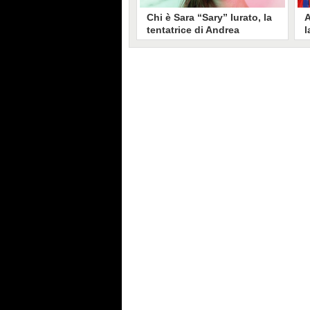
Chi è Sara “Sary” Iurato, la
A
tentatrice di Andrea
l
Petraroli a Temptation
S
Island 2026
s
Sara Iurato, soprannominata
G
“Sary”, è la tentatrice che ha fatto
l
vacillare Andrea Petraroli,
p
fidanzato di Iris De Lorenzis, a
C
Temptation Island 2026. Siciliana,
l
ha 24 anni e ha provato a mettere
o
in crisi il rapporto già precario tra
R
i due protagonisti del docu-reality
s
condotto da Filippo Bisciglia.
i
F