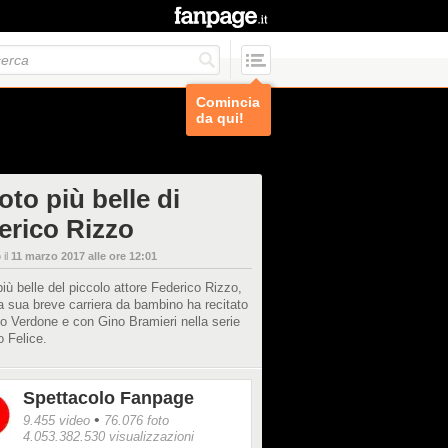
Comincia
da qui!
oto più belle di
erico Rizzo
 il
11 marzo 2017 alle ore 12:01
più belle del piccolo attore Federico Rizzo,
a sua breve carriera da bambino ha recitato
o Verdone e con Gino Bramieri nella serie
 Felice.
Spettacolo Fanpage
•
9.455 video
76.076 foto
4.053.382.530 visualizzazioni