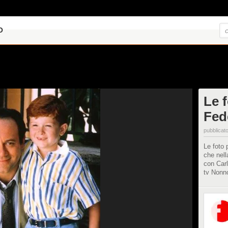
O
Le f
Fed
pubblicato
Le foto 
che nell
con Carl
tv Nonno