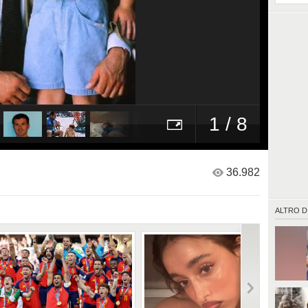
1 / 8
36.982
ALTRO D