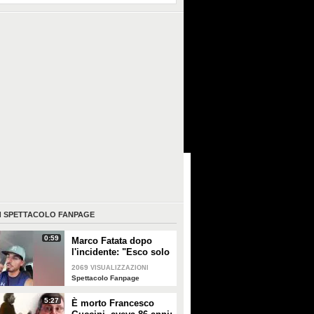
I
SPETTACOLO FANPAGE
0:59
Marco Fatata dopo
l'incidente: "Esco solo
di sera, i primi tempi
2069
VISUALIZZAZIONI
non riuscivo a
Spettacolo Fanpage
guardarmi"
5:27
È morto Francesco