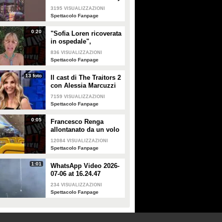
a Milano
3195
VISUALIZZAZIONI
Spettacolo Fanpage
0:20
"Sofia Loren ricoverata
in ospedale",
Alessandra Mussolini
836
VISUALIZZAZIONI
smentisce: "È serena e
Spettacolo Fanpage
forte"
13 foto
Il cast di The Traitors 2
con Alessia Marcuzzi
7159
VISUALIZZAZIONI
Spettacolo Fanpage
0:05
Francesco Renga
allontanato da un volo
Ryanair dopo una
12084
VISUALIZZAZIONI
discussione con gli
Spettacolo Fanpage
steward
1:01
WhatsApp Video 2026-
07-06 at 16.24.47
234
VISUALIZZAZIONI
Spettacolo Fanpage