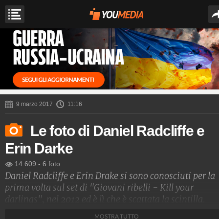
9 marzo 2017
11:16
Le foto di Daniel Radcliffe e
Erin Darke
14.609
-
6 foto
Daniel Radcliffe e Erin Drake si sono conosciuti per la
prima volta sul set di "Giovani ribelli - Kill your
darlings", nel 2012 ed è lì che è scattata la scintilla.
Dovrebbero sposarsi entro il 2017. Rumors simili circa 
MOSTRA TUTTO